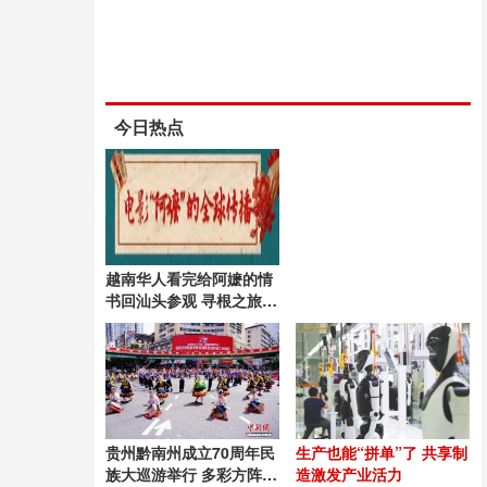
今日热点
越南华人看完给阿嬷的情
书回汕头参观 寻根之旅触
动心弦
贵州黔南州成立70周年民
生产也能“拼单”了 共享制
族大巡游举行 多彩方阵展
造激发产业活力