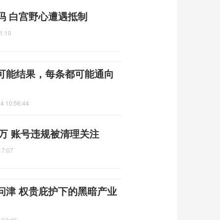
吗 白宫野心遭遇抵制
1:10
可能结果，每条都可能通向
4 10:56:44
0万 账号违规被清理关注
17:07
问津 权贵庇护下的黑暗产业