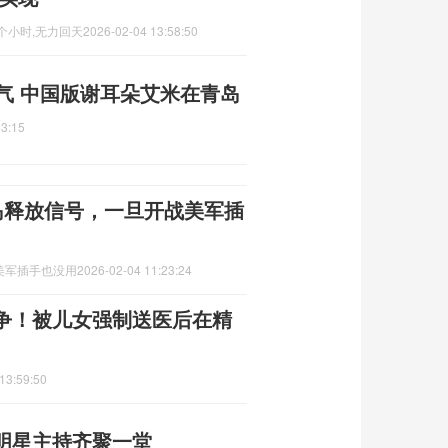
个小时,无力回天
2026-02-04 13:58:50
气 中国版谢耳朵艾米在青岛
53:15
岛释放信号，一旦开战美军插
战美军插手也没用
2026-02-04 11:23:24
争！被儿女强制送医后在精
13:59:50
 明星主持齐聚一堂