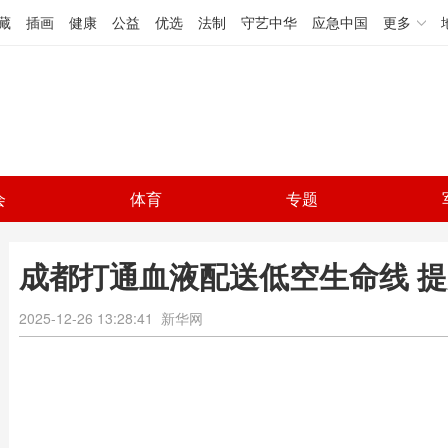
藏
插画
健康
公益
优选
法制
守艺中华
应急中国
更多
会
体育
专题
成都打通血液配送低空生命线 
2025-12-26 13:28:41
新华网