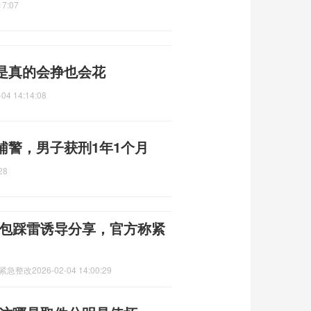
17:07
是真的会挣也会花
-04 14:14:08
辅警，男子获刑1年1个月
28
红包踩雷诱导分享，官方称紧
称紧急整改
2026-02-04 14:00:29