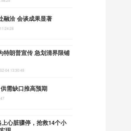
:58:25
处融洽 会谈成果显著
11:24:28
为特朗普宣传 急划清界限铺
02-04 13:30:48
荡 供需缺口推高预期
:47
上心脏骤停，抢救14个小
实现