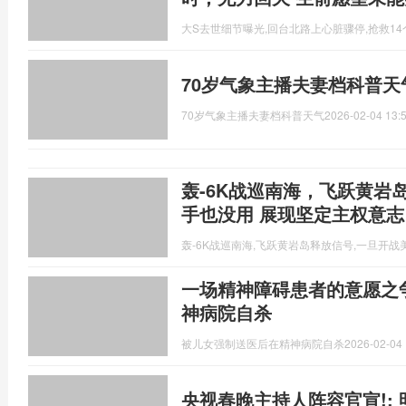
大S去世细节曝光,回台北路上心脏骤停,抢救14
70岁气象主播夫妻档科普天
70岁气象主播夫妻档科普天气
2026-02-04 13:
轰-6K战巡南海，飞跃黄岩
手也没用 展现坚定主权意志
轰-6K战巡南海,飞跃黄岩岛释放信号,一旦开
一场精神障碍患者的意愿之
神病院自杀
被儿女强制送医后在精神病院自杀
2026-02-04 
央视春晚主持人阵容官宣!: