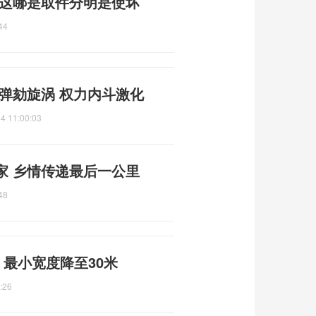
 这哪是取件分明是使坏
44
弹劾旋涡 权力内斗激化
4 11:00:03
家 乡情传递最后一公里
48
 最小宽度降至30米
:26