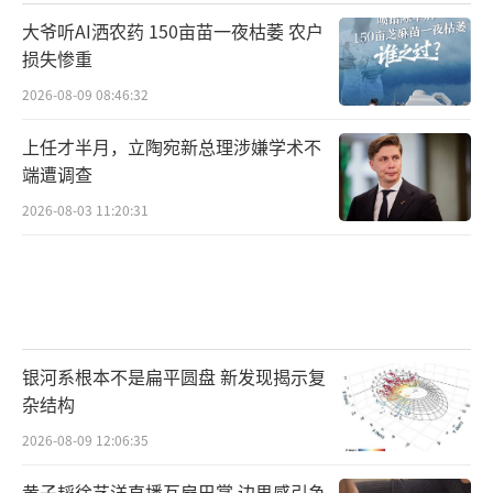
大爷听AI洒农药 150亩苗一夜枯萎 农户
损失惨重
2026-08-09 08:46:32
上任才半月，立陶宛新总理涉嫌学术不
端遭调查
2026-08-03 11:20:31
银河系根本不是扁平圆盘 新发现揭示复
杂结构
2026-08-09 12:06:35
黄子韬徐艺洋直播互扇巴掌 边界感引争