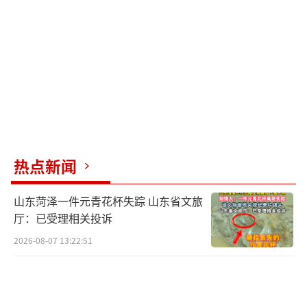
航奖”“最美步态奖”“最佳设计奖”“最佳
感知奖”等专项奖项，引导技术创新突破。赛
事期间还将举办以应急救援为主题的机器人巴
图鲁挑战赛，通过模拟多类救援场景闯关关
卡，构建集技术实训、赛事筹备、科普推广三
大功能于一体的专业化户外实训赛事平台，考
验机器人在真实复杂环境中的自主决策、精准
热点新闻
操控与持续作业能力。
山东菏泽一件元青花杯失踪 山东省文旅
这将为核心技术突破提供高强度验证场
厅：已受理相关投诉
景，搭建起技术成果向实际应用转化的常态
2026-08-07 13:22:51
化、专业化测试平台。本届赛事将打造更国际
化的竞赛平台，深入对接高校院所及企业，积
极拓展海外队伍的参赛渠道，吸引来自不同国