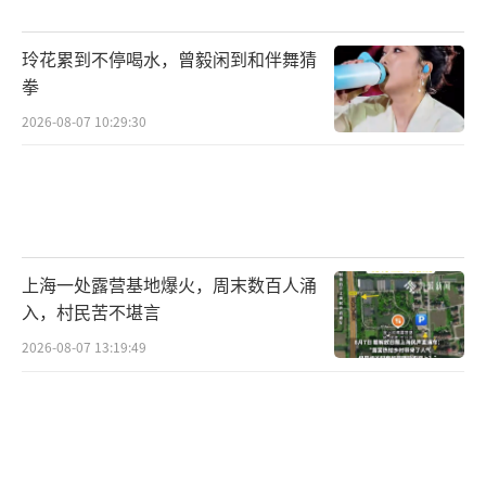
家和地区的人形机器人团队踊跃参与。并组织
机器人赛前集训、测试、投融资对接、科技园
玲花累到不停喝水，曾毅闲到和伴舞猜
区行等配套活动，完善“以赛聚生态、以赛促
拳
创新、以赛推应用”的良性循环。
2026-08-07 10:29:30
服务保障方面，将启动运营超1万平方米的
机器人二次开发社区，为参赛团队提供从共享
本体、免费空间到普惠算力、开发工具的全链
条支持，并组织“机器人马拉松集训营”，协
上海一处露营基地爆火，周末数百人涌
助赛队开展针对性开发。
入，村民苦不堪言
2026-08-07 13:19:49
即日起，赛事报名通道正式开启，全球创
新团队可通过“亦竞派”赛事官网或“北京亦
庄半程马拉松”微信公众号参与报名。
（责任编
辑：0764）