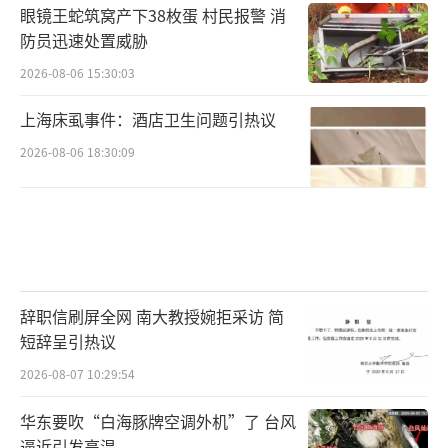
眼镜王蛇筑窝产下38枚蛋 村民报警 消
防员迅速处置威胁
2026-08-06 15:30:03
上海床虱事件：酒店卫生问题引热议
2026-08-06 18:30:09
辞职信刷屏全网 南大教授婉拒采访 简
短辞呈引热议
2026-08-07 10:29:54
华东要吹“白海豚牌空调外机”了 台风
逼近引发高温