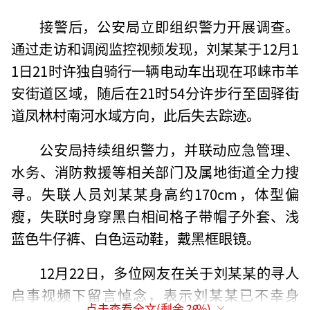
接警后，公安局立即组织警力开展调查。
通过走访和调阅监控视频发现，刘某某于12月1
1日21时许独自骑行一辆电动车出现在邛崃市羊
安街道区域，随后在21时54分许步行至固驿街
道凤林村南河水域方向，此后失去踪迹。
公安局持续组织警力，并联动应急管理、
水务、消防救援等相关部门及属地街道全力搜
寻。失联人员刘某某身高约170cm，体型偏
瘦，失联时身穿黑白相间格子带帽子外套、浅
蓝色牛仔裤、白色运动鞋，戴黑框眼镜。
12月22日，多位网友在关于刘某某的寻人
启事视频下留言悼念，表示刘某某已不幸身
点击查看全文(剩余
28
%)