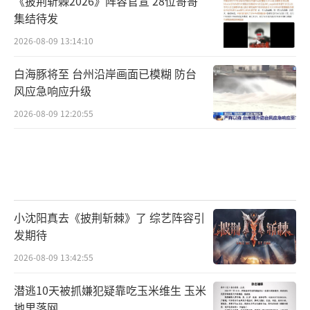
《披荆斩棘2026》阵容官宣 28位哥哥
集结待发
2026-08-09 13:14:10
白海豚将至 台州沿岸画面已模糊 防台
风应急响应升级
2026-08-09 12:20:55
小沈阳真去《披荆斩棘》了 综艺阵容引
发期待
2026-08-09 13:42:55
潜逃10天被抓嫌犯疑靠吃玉米维生 玉米
地里落网