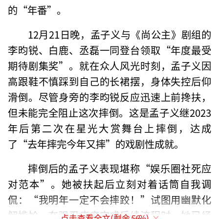
的“年番”。
12月21日晚，孟子义与《尚公主》剧组的
李昀锐、白鹿、丞磊一同登台领取“年度最受
期待剧集奖”。就在众人风光时刻，孟子义因
高跟鞋不慎踩到自己的长裙摆，身体失控后仰
滑倒。尽管身旁的李昀锐反应迅速上前搀扶，
但未能完全阻止这次摔倒。这是孟子义继2023
年后第二次在星光大赏舞台上摔倒，达成
了“去年摔完今年又摔”的戏剧性成就。
摔倒后的孟子义表现堪称“娱乐圈社死应
对范本”。她被扶起后立刻对着话筒自我调
侃：“我明年一定不会摔跤！”试图用幽默化
解尴尬。在强忍疼痛完成后续流程时，她已经
点击查看全文(剩余
56
%)