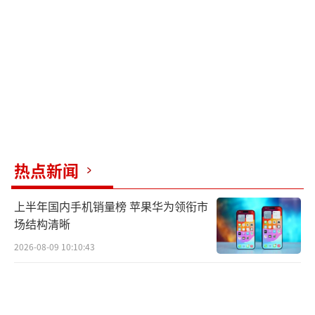
从意外摔倒到捂脸自嘲，孟子义的这
次“二连摔”不仅展现了女明星光环下的真实
窘态，还引发了一场关于如何优雅应对“社
死”的全民讨论。在人人害怕出丑的镜头时
代，这种“疼是真的，丢人也是真的”的坦诚
反而成了最有效的“去油剂”和“共情密
码”。看来，下次红毯防摔指南里，除了恨天
热点新闻
高，还得加一条：心态要稳，自嘲要狠。
上半年国内手机销量榜 苹果华为领衔市
（责任编辑：0764）
场结构清晰
2026-08-09 10:10:43