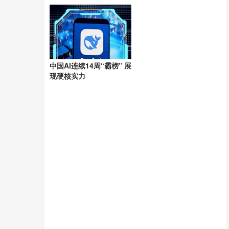
洲
中国AI连续14周“霸榜” 展
现硬核实力