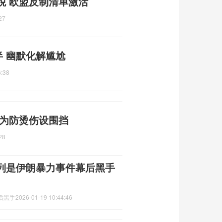
税 欧盟反制清单激活
27
 幽默化解尴尬
6:38
 为防烫伤设围挡
28
列是伊朗暴力事件幕后黑手
后黑手
2026-01-19 10:44:46