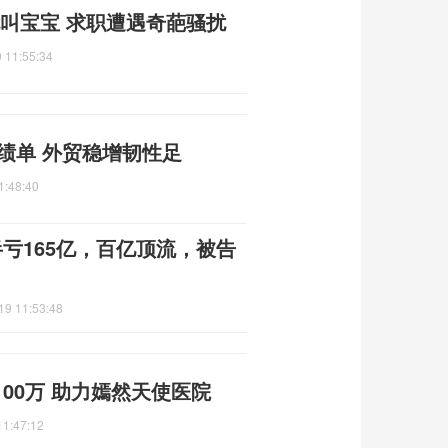
叫宝宝 求职遭遇奇葩骚扰
 11:55:34
成绩单 外贸稳增韧性足
1:48:40
亏165亿，百亿顶流，被告
19 11:53:48
00万 助力嫣然天使医院
11:47:12