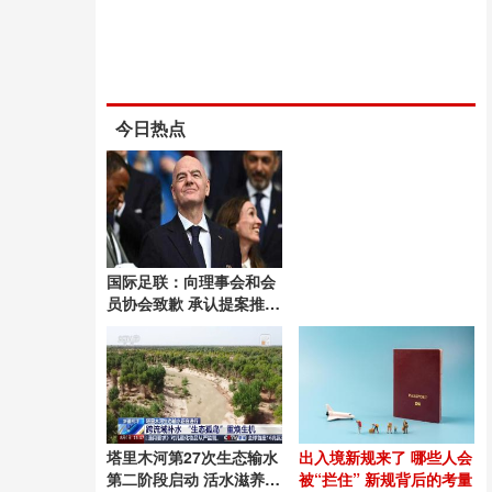
今日热点
国际足联：向理事会和会
员协会致歉 承认提案推进
失误
塔里木河第27次生态输水
出入境新规来了 哪些人会
第二阶段启动 活水滋养绿
被“拦住” 新规背后的考量