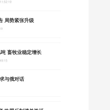
11:52:19
告 局势紧张升级
19
吨 畜牧业稳定增长
49:15
寻求与俄对话