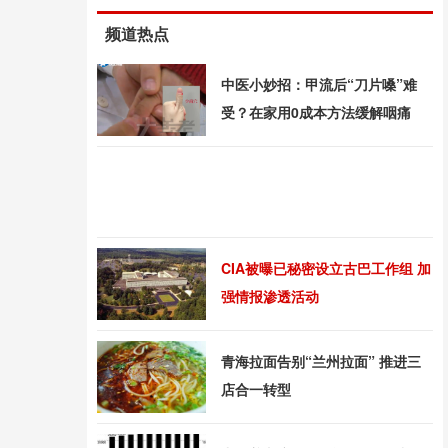
频道热点
中医小妙招：甲流后“刀片嗓”难
受？在家用0成本方法缓解咽痛
CIA被曝已秘密设立古巴工作组 加
强情报渗透活动
青海拉面告别“兰州拉面” 推进三
店合一转型