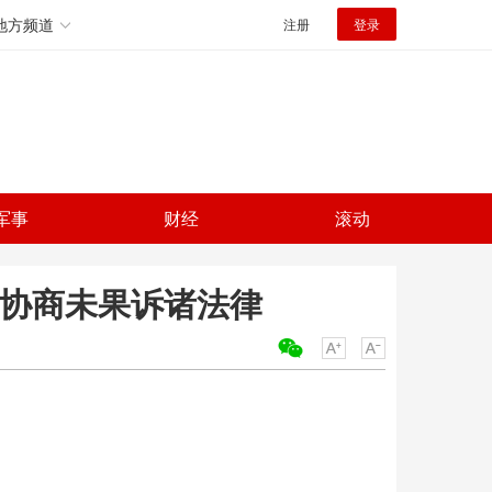
地方频道
注册
登录
军事
财经
滚动
偿协商未果诉诸法律
关键词：