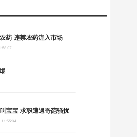
农药 违禁农药流入市场
1:58:07
爆
叫宝宝 求职遭遇奇葩骚扰
 11:55:34