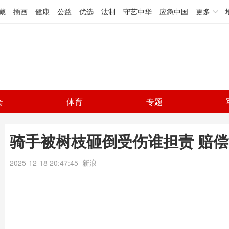
藏
插画
健康
公益
优选
法制
守艺中华
应急中国
更多
会
体育
专题
骑手被树枝砸倒受伤谁担责 赔
2025-12-18 20:47:45
新浪