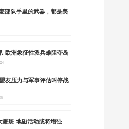
丹麦部队手里的武器，都是美
爪 欧洲象征性派兵难阻夺岛
:24
 盟友压力与军事评估叫停战
05
级大耀斑 地磁活动或将增强