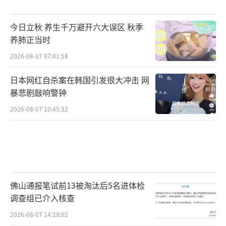
今日立秋 养生千万避开六大误区 秋季
养肺正当时
2026-08-07 07:41:58
日本网红自杀案在韩国引发很大冲击 网
暴悲剧敲响警钟
2026-08-07 10:45:32
佛山通报笔试前13被淘汰后5名进体检
调查组已介入核查
2026-08-07 14:28:02