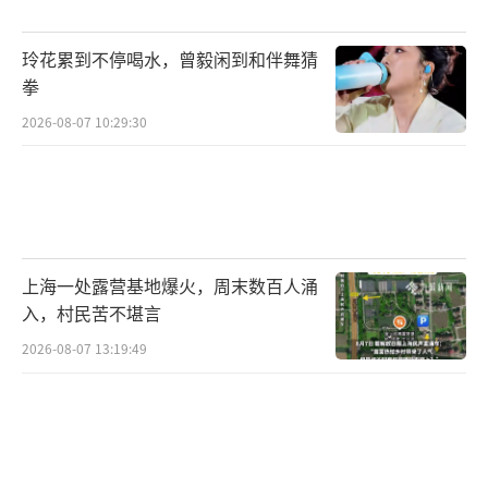
玲花累到不停喝水，曾毅闲到和伴舞猜
拳
2026-08-07 10:29:30
上海一处露营基地爆火，周末数百人涌
入，村民苦不堪言
2026-08-07 13:19:49