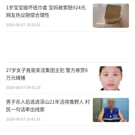
1岁宝宝碰坏纸巾盒 宝妈被索赔924元
网友热议赔偿合理性
2026-08-07 10:22:51
27岁女子竟是卖淫集团主犯 警方悬赏8
万元缉捕
2026-08-07 09:41:25
男子杀人后逃进深山21年活得像野人 村
民一句话牵出线索
2026-08-07 10:41:31