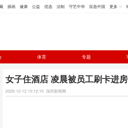
藏
插画
健康
公益
优选
法制
守艺中华
应急中国
更多
会
体育
专题
女子住酒店 凌晨被员工刷卡进房
2025-12-12 10:12:10
深圳新闻网