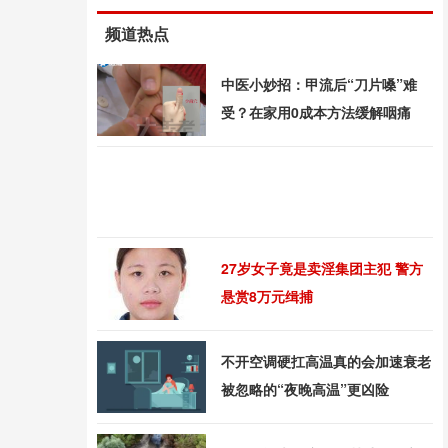
频道热点
中医小妙招：甲流后“刀片嗓”难
受？在家用0成本方法缓解咽痛
27岁女子竟是卖淫集团主犯 警方
悬赏8万元缉捕
不开空调硬扛高温真的会加速衰老
被忽略的“夜晚高温”更凶险