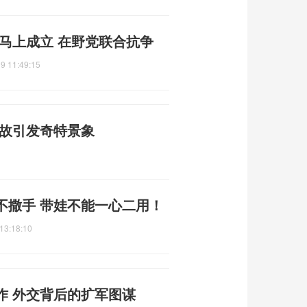
马上成立 在野党联合抗争
9 11:49:15
事故引发奇特景象
不撒手 带娃不能一心二用！
13:18:10
作 外交背后的扩军图谋