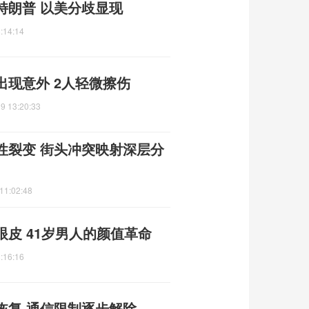
特朗普 以美分歧显现
:14:14
现意外 2人轻微擦伤
9 13:20:33
性裂变 街头冲突映射深层分
11:02:48
皮 41岁男人的颜值革命
:16:16
恢复 通信限制逐步解除