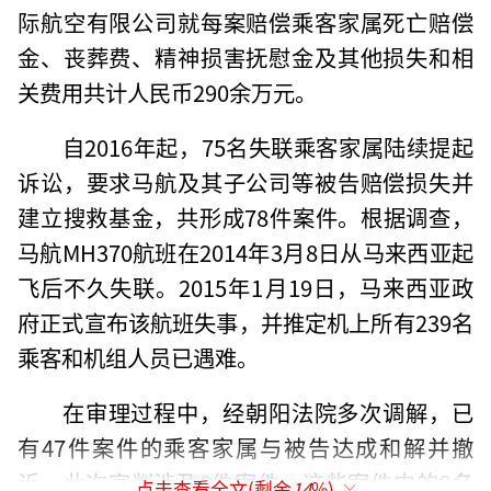
际航空有限公司就每案赔偿乘客家属死亡赔偿
金、丧葬费、精神损害抚慰金及其他损失和相
关费用共计人民币290余万元。
自2016年起，75名失联乘客家属陆续提起
诉讼，要求马航及其子公司等被告赔偿损失并
建立搜救基金，共形成78件案件。根据调查，
马航MH370航班在2014年3月8日从马来西亚起
飞后不久失联。2015年1月19日，马来西亚政
府正式宣布该航班失事，并推定机上所有239名
乘客和机组人员已遇难。
在审理过程中，经朝阳法院多次调解，已
有47件案件的乘客家属与被告达成和解并撤
诉。此次宣判涉及8件案件，这些案件中的8名
点击查看全文(剩余
14
%)