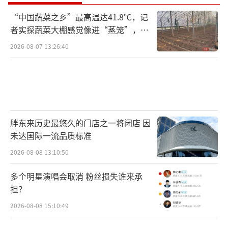
“中国蔬菜之乡”最高温达41.8℃，记
者实探蔬菜大棚感觉像进“蒸笼”，有
村民称只能凌晨两点起来干活
2026-08-07 13:26:40
胖东来历史最悠久的门店之一将闭店 因
未达国际一流品质标准
2026-08-08 13:10:50
多个明星演唱会取消 粉丝损失谁来承
担？
2026-08-08 15:10:49