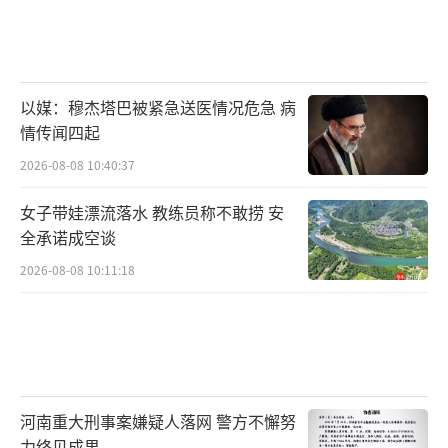
以媒：穆杰塔巴被紧急送医情况危急 病
情传闻四起
2026-08-08 10:40:37
女子带娃漂流落水 教练员称不敢捞 安
全承诺成空谈
2026-08-08 10:11:18
河南重大刑事案嫌疑人落网 警方不懈努
力终见成果