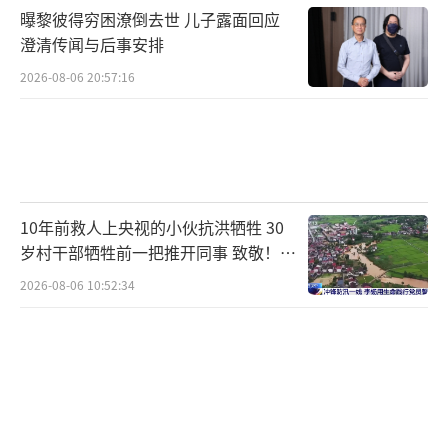
曝黎彼得穷困潦倒去世 儿子露面回应
澄清传闻与后事安排
2026-08-06 20:57:16
10年前救人上央视的小伙抗洪牺牲 30
岁村干部牺牲前一把推开同事 致敬！送
别！
2026-08-06 10:52:34