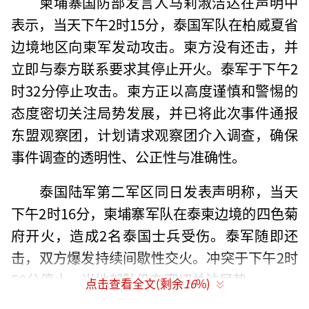
柬埔寨国防部发言人马莉淑洁达在声明中
表示，当天下午2时15分，泰国军队在柏威夏省
边境地区向柬军发动攻击。柬方没有还击，并
立即与泰方联系要求其停止开火。泰军于下午2
时32分停止攻击。柬方正以高度谨慎和警惕的
态度密切关注局势发展，并已将此次事件通报
东盟观察团，计划请求观察团介入调查，确保
事件调查的透明性、公正性与准确性。
泰国陆军第二军区同日发表声明称，当天
下午2时16分，柬埔寨军队在泰柬边境的四色菊
府开火，造成2名泰国士兵受伤。泰军随即还
击，双方爆发持续间歇性交火。冲突于下午2时
50分停止，当地部队仍在密切关注局势。
点击查看全文(剩余
16
%)