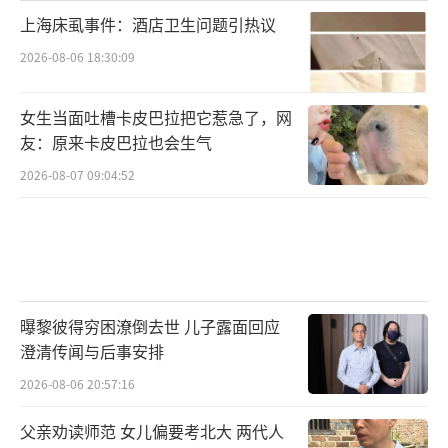
上海床虱事件：酒店卫生问题引热议
2026-08-06 18:30:09
女生当面吐槽卡皮巴拉把它惹急了，网
友：原来卡皮巴拉也会生气
2026-08-07 09:04:52
曝黎彼得穷困潦倒去世 儿子露面回应
澄清传闻与后事安排
2026-08-06 20:57:16
父亲劝读师范 女儿偏要考北大 两代人