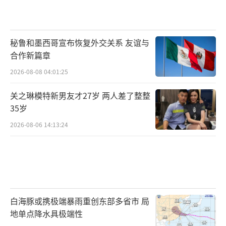
民警保住100万瘫坐地上喜极而泣
秘鲁和墨西哥宣布恢复外交关系 友谊与
（责任编辑：0882）
合作新篇章
2026-08-08 04:01:25
关之琳模特新男友才27岁 两人差了整整
35岁
2026-08-06 14:13:24
白海豚或携极端暴雨重创东部多省市 局
地单点降水具极端性