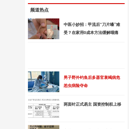
频道热点
中医小妙招：甲流后“刀片嗓”难
受？在家用0成本方法缓解咽痛
男子野外钓鱼后多器官衰竭病危
恙虫病险夺命
两面针正式易主 国资控制权上移