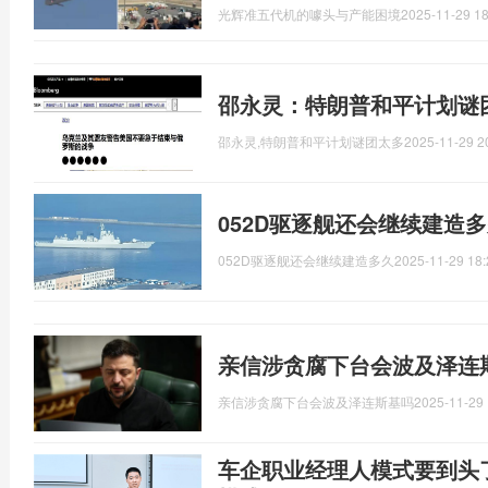
光辉准五代机的噱头与产能困境
2025-11-29 18
邵永灵：特朗普和平计划谜
邵永灵,特朗普和平计划谜团太多
2025-11-29 2
052D驱逐舰还会继续建造
052D驱逐舰还会继续建造多久
2025-11-29 18:
亲信涉贪腐下台会波及泽连
亲信涉贪腐下台会波及泽连斯基吗
2025-11-29 
车企职业经理人模式要到头