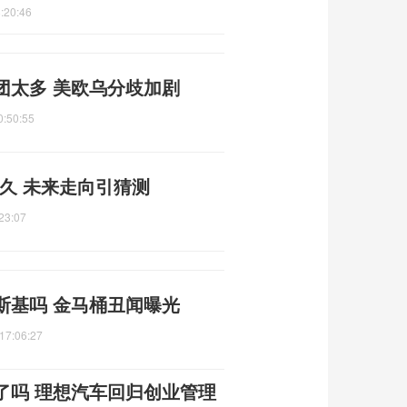
:20:46
团太多 美欧乌分歧加剧
0:50:55
多久 未来走向引猜测
23:07
斯基吗 金马桶丑闻曝光
17:06:27
了吗 理想汽车回归创业管理