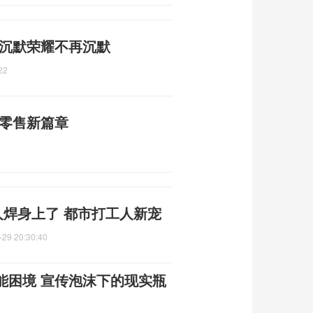
 沉默荣耀不再沉默
22
质零售新篇章
人焊身上了 都市打工人新宠
-29 20:30:40
能困境 宣传泡沫下的现实瓶