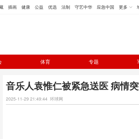
藏
插画
健康
公益
优选
法制
守艺中华
应急中国
更多
会
体育
专题
音乐人袁惟仁被紧急送医 病情
2025-11-29 21:49:44
环球网