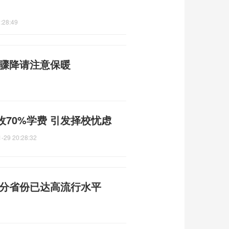
:28:49
温骤降请注意保暖
70%学费 引发择校忧虑
-29 20:28:32
部分省份已达高流行水平