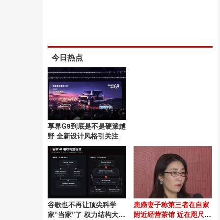
今日热点
享界G9到底是不是硬派越
野 全新设计风格引关注
谷歌也不再让顶尖科学
患癌妻子称第三者在自家
家“当家”了 权力结构大调
附近经营茶馆 近在咫尺的