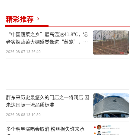
精彩推荐
“中国蔬菜之乡”最高温达41.8℃，记
者实探蔬菜大棚感觉像进“蒸笼”，有
村民称只能凌晨两点起来干活
2026-08-07 13:26:40
胖东来历史最悠久的门店之一将闭店 因
未达国际一流品质标准
2026-08-08 13:10:50
多个明星演唱会取消 粉丝损失谁来承