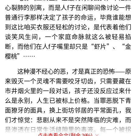
心裂肺的别离，而是人f子在闲聊间像讨论一件
普通行李那样决定了孩子的命运，毕竟谁能想
到这比咱买衣服还轻松的讨论，是代表着他们
谈笑风生间，一个家庭命脉就这么被轻易掐
断，而他们在人f子嘴里却只是“虾片”、“金
樱桃”……
这种漫不经心的恶，才是真正的恐怖——原
来毁灭一个灵魂不需要咬牙切齿，只需要藏在
市井烟火里的一段对话，孩子还没反应过来什
么是永别，人生已被标上价格。当罪恶脱下青
面獠牙的面具，换上街坊邻居的平常面孔，我
们才惊觉：悲剧从来不是突然降临的灾难，而
是渗透在日常生活缝隙里的毒液。每一个被拐
点击查看全文(剩余
29
%)