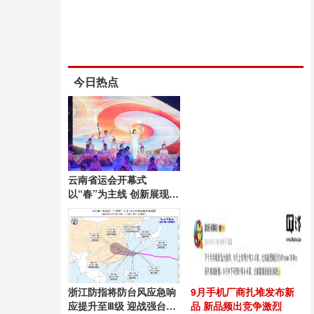
今日热点
云南省运会开幕式
以“春”为主线 创新展现昆
明风采
浙江防指将防台风应急响
9月手机厂商扎堆发布新
应提升至Ⅲ级 迎战强台
品 新品频出竞争激烈