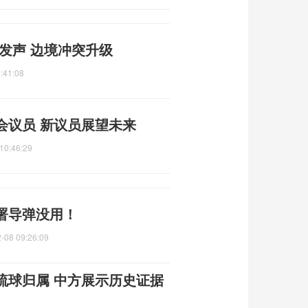
发声 边境冲突升级
:41:08
会议员 新议员展望未来
10:46:29
署导弹没用！
-08 09:26:09
琉球归属 中方展示历史证据