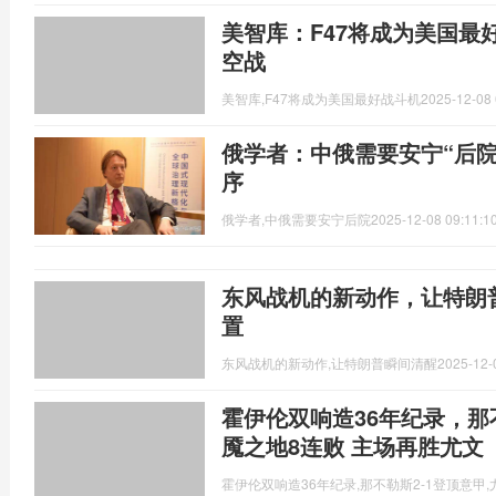
美智库：F47将成为美国最好
空战
美智库,F47将成为美国最好战斗机
2025-12-08 
俄学者：中俄需要安宁“后院
序
俄学者,中俄需要安宁后院
2025-12-08 09:11:1
东风战机的新动作，让特朗
置
东风战机的新动作,让特朗普瞬间清醒
2025-12-
霍伊伦双响造36年纪录，那
魇之地8连败 主场再胜尤文
霍伊伦双响造36年纪录,那不勒斯2-1登顶意甲