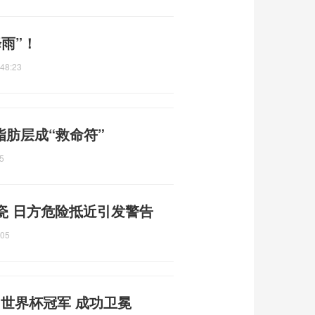
雨”！
:48:23
脂肪层成“救命符”
5
瓷 日方危险抵近引发警告
:05
团世界杯冠军 成功卫冕