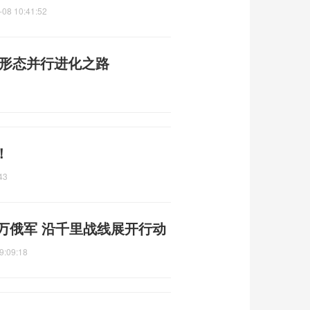
-08 10:41:52
多形态并行进化之路
！
43
万俄军 沿千里战线展开行动
9:09:18