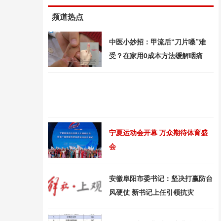
频道热点
中医小妙招：甲流后“刀片嗓”难
受？在家用0成本方法缓解咽痛
宁夏运动会开幕 万众期待体育盛
会
安徽阜阳市委书记：坚决打赢防台
风硬仗 新书记上任引领抗灾