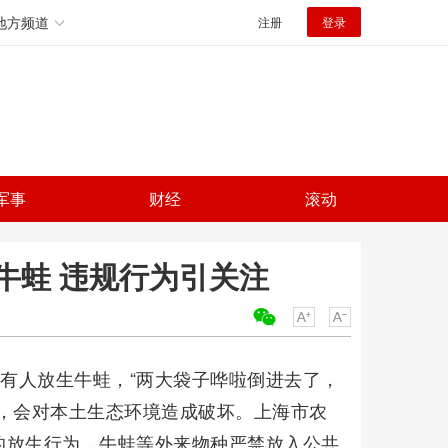
地方频道
注册
登录
军事
财经
滚动
牛蛙 违规行为引关注
关键词：
到有人放生牛蛙，“两大袋子哗啦倒进去了，
，会对本土生态环境造成破坏。上海市农
的放生行为，牛蛙等外来物种严禁放入公共