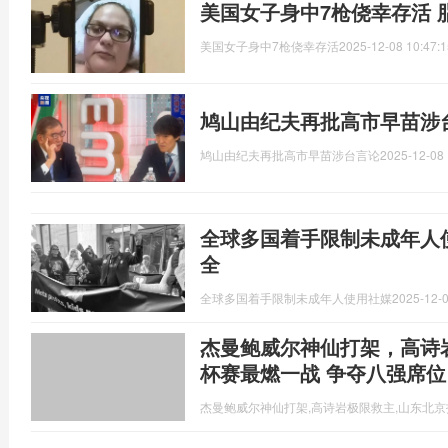
美国女子身中7枪侥幸存活 
美国女子身中7枪侥幸存活
2025-12-08 10:47:1
鸠山由纪夫再批高市早苗涉
鸠山由纪夫再批高市早苗涉台言论
2025-12-08 
全球多国着手限制未成年人
全
全球多国着手限制未成年人使用社媒
2025-12-0
杰曼鲍威尔神仙打架，高诗
杯赛最燃一战 争夺八强席位
杰曼鲍威尔神仙打架,高诗岩极限救主,山东北