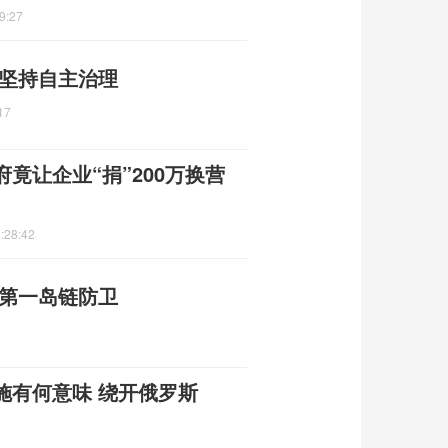
9:27
 坚持自主治理
17
竟让企业“捐”200万换营
:28:42
强第一岛链防卫
施有何意味 绕开俄罗斯