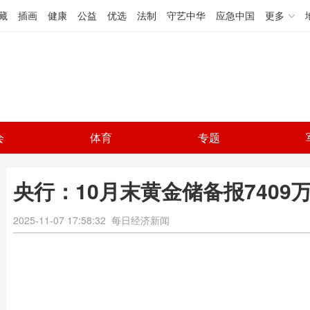
藏
插画
健康
公益
优选
法制
守艺中华
应急中国
更多
会
体育
专题
央行：10月末黄金储备报7409
2025-11-07 17:58:32
每日经济新闻