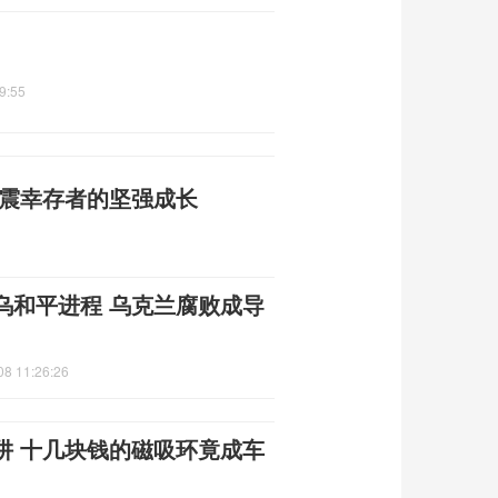
9:55
地震幸存者的坚强成长
乌和平进程 乌克兰腐败成导
08 11:26:26
阱 十几块钱的磁吸环竟成车