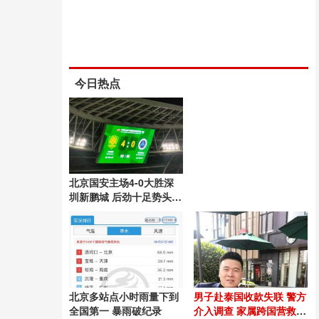
今日热点
北京国安主场4-0大胜深
圳新鹏城 后劲十足势头良
好
北京多站点小时雨量下到
男子赴泰国收款失联 警方
全国第一 暴雨破纪录
介入调查 家属跨国营救54