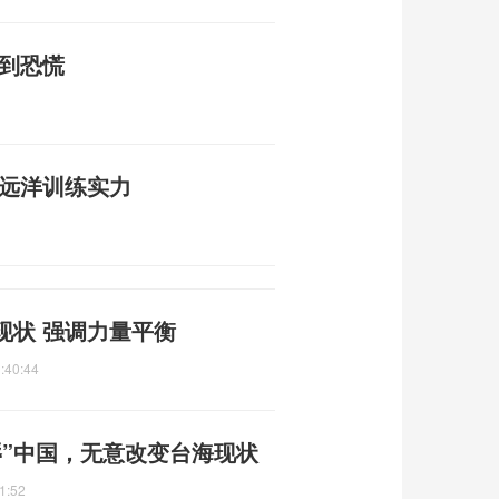
感到恐慌
现远洋训练实力
现状 强调力量平衡
:40:44
辱”中国，无意改变台海现状
1:52