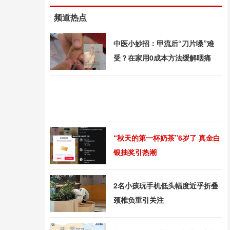
频道热点
中医小妙招：甲流后“刀片嗓”难
受？在家用0成本方法缓解咽痛
“秋天的第一杯奶茶”6岁了 真金白
银抽奖引热潮
2名小孩玩手机低头幅度近乎折叠
颈椎负重引关注