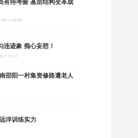
员有待考验 基层结构变革成
-08 11:22:34
勾连迹象 痴心妄想！
8 11:31:17
湖南邵阳一村集资修路遭老人
现远洋训练实力