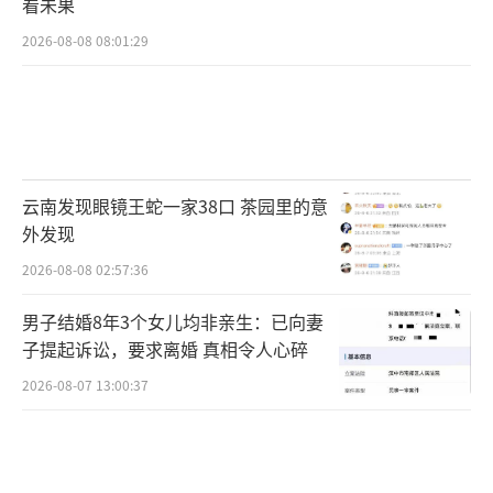
看未果
2026-08-08 08:01:29
云南发现眼镜王蛇一家38口 茶园里的意
外发现
2026-08-08 02:57:36
男子结婚8年3个女儿均非亲生：已向妻
子提起诉讼，要求离婚 真相令人心碎
2026-08-07 13:00:37