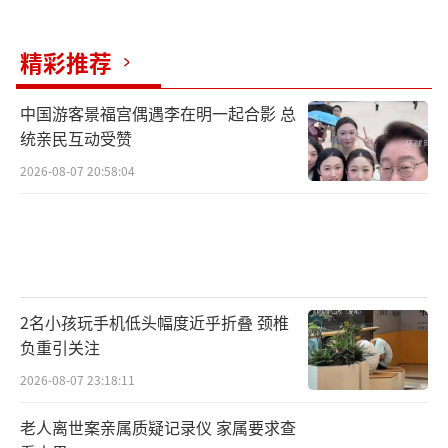
精彩推荐
中国游客景福宫偶遇李在明一起合影 总
统亲民互动受赞
2026-08-07 20:58:04
2名小孩玩手机低头幅度近乎折叠 颈椎
负重引关注
2026-08-07 23:18:11
老人离世案亲属质疑记录仪 家属要求查