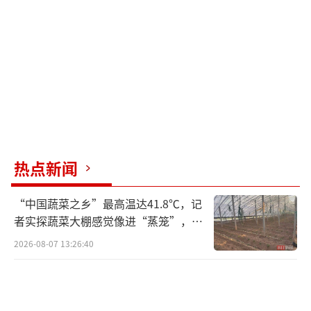
热点新闻
“中国蔬菜之乡”最高温达41.8℃，记
者实探蔬菜大棚感觉像进“蒸笼”，有
村民称只能凌晨两点起来干活
2026-08-07 13:26:40