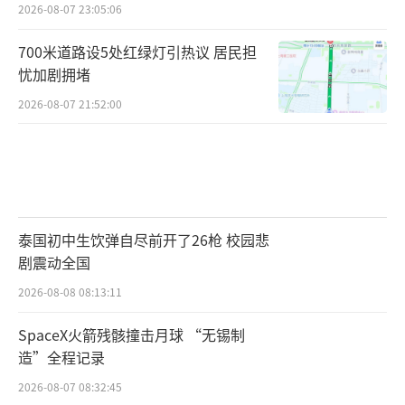
2026-08-07 23:05:06
700米道路设5处红绿灯引热议 居民担
忧加剧拥堵
2026-08-07 21:52:00
泰国初中生饮弹自尽前开了26枪 校园悲
剧震动全国
2026-08-08 08:13:11
SpaceX火箭残骸撞击月球 “无锡制
造”全程记录
2026-08-07 08:32:45