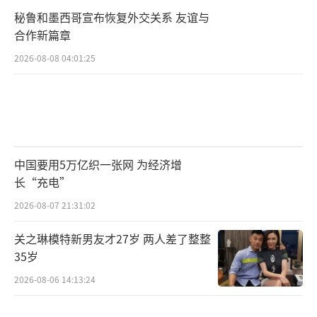
秘鲁和墨西哥宣布恢复外交关系 友谊与
合作新篇章
2026-08-08 04:01:25
中国要用5万亿织一张网 为经济增
长“充电”
2026-08-07 21:31:02
关之琳模特新男友才27岁 两人差了整整
35岁
2026-08-06 14:13:24