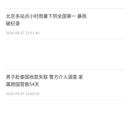
北京多站点小时雨量下到全国第一 暴雨
破纪录
2026-08-07 23:51:40
男子赴泰国收款失联 警方介入调查 家
属跨国营救54天
2026-08-07 23:46:50