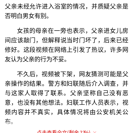
父亲未经允许进入浴室的情况，并质疑父亲是
否明白男女有别。
女孩的母亲在一旁也表示，父亲进女儿房
间应该敲门，但解释说当时门坏了，后来已经
修好。这段视频在网络上引发了热议，许多网
友认为父亲的行为不妥。
不久后，视频被下架，网友猜测可能是父
亲操作的结果。警方和妇联随后介入调查，并
与这家人取得了联系。父亲坚称自己没有恶
意，也没有其他想法。妇联工作人员表示，视
频内容并不真实，具体情况将由公安机关公
布。
点击查看全文(剩余
22
%)