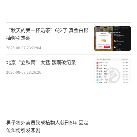
“秋天的第一杯奶茶”6岁了 真金白银
抽奖引热潮
2026-08-07 23:22:04
北京“立秋雨”太猛 暴雨破纪录
2026-08-07 23:26:26
男子将外卖员砍成植物人获刑8年 因定
位纠纷引发悲剧