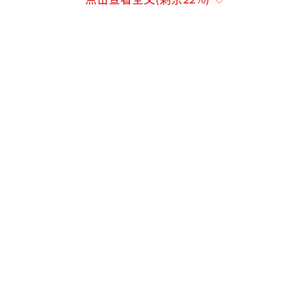
经过沟通，父亲向女儿道歉，女儿也承认
自己因情绪激动发布了视频，现在非常后悔并
删除了视频。父亲承诺以后会尊重女儿的隐
私，认识到自己平时在这方面的疏忽。
（责任编辑：0882）