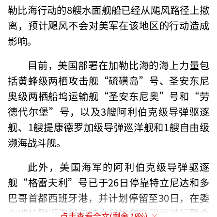
勒比海行动的8艘水面舰船已经从飓风路径上撤
离，预计飓风不会对美军在该地区的行动造成
影响。
目前，美国部署在加勒比海的海上力量包
括黄蜂级两栖攻击舰“硫磺岛”号、圣安东尼
奥级两栖船坞运输舰“圣安东尼奥”号和“劳
德代尔堡”号，以及3艘阿利伯克级导弹驱逐
舰、1艘提康德罗加级导弹巡洋舰和1艘自由级
濒海战斗舰。
此外，美国海军的阿利伯克级导弹驱逐
舰“格雷夫利”号已于26日停靠特立尼达和多
巴哥首都西班牙港，并计划停留至30日，在委
内瑞拉附近海域与特立尼达和多巴哥进行联合
点击查看全文(剩余
18
%)