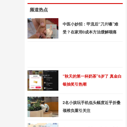
频道热点
中医小妙招：甲流后“刀片嗓”难
受？在家用0成本方法缓解咽痛
“秋天的第一杯奶茶”6岁了 真金白
银抽奖引热潮
2名小孩玩手机低头幅度近乎折叠
颈椎负重引关注