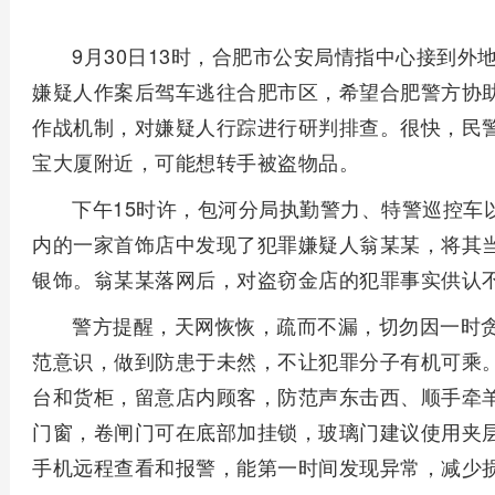
9月30日13时，合肥市公安局情指中心接到
嫌疑人作案后驾车逃往合肥市区，希望合肥警方协
作战机制，对嫌疑人行踪进行研判排查。很快，民
宝大厦附近，可能想转手被盗物品。
下午15时许，包河分局执勤警力、特警巡控车
内的一家首饰店中发现了犯罪嫌疑人翁某某，将其
银饰。翁某某落网后，对盗窃金店的犯罪事实供认
警方提醒，天网恢恢，疏而不漏，切勿因一时
范意识，做到防患于未然，不让犯罪分子有机可乘
台和货柜，留意店内顾客，防范声东击西、顺手牵
门窗，卷闸门可在底部加挂锁，玻璃门建议使用夹
手机远程查看和报警，能第一时间发现异常，减少