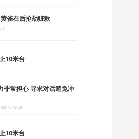
刑 黄雀在后抢劫赃款
:01
止10米台
力非常担心 寻求对话避免冲
-24 10:49:58
止10米台