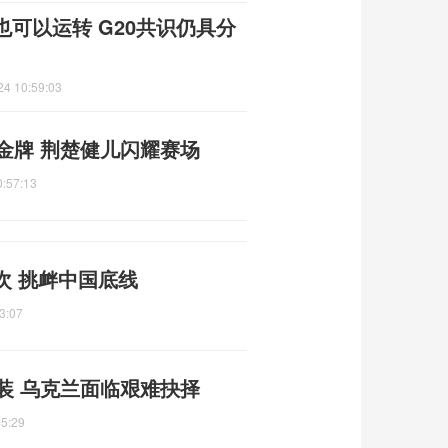
可以运转 G20共识仍具分
24 10:59:03
金牌 荆楚健儿闪耀赛场
0:57:13
次 挑衅中国底线
3:07
装 乌克兰面临艰难抉择
45:29