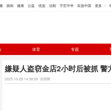
藏
插画
健康
公益
优选
法制
守艺中华
应急中国
更多
会
体育
专题
嫌疑人盗窃金店2小时后被抓 警
2025-10-28 14:38:09
光明网