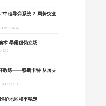
”中程导弹系统？ 局势突变
11-24 10:57:57
骗术 暴露虚伪立场
:46:00
好教练——穆斯卡特 从屠夫
1-24 11:00:41
 维护地区和平稳定