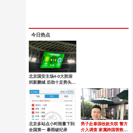
今日热点
北京国安主场4-0大胜深
圳新鹏城 后劲十足势头良
好
北京多站点小时雨量下到
男子赴泰国收款失联 警方
全国第一 暴雨破纪录
介入调查 家属跨国营救54