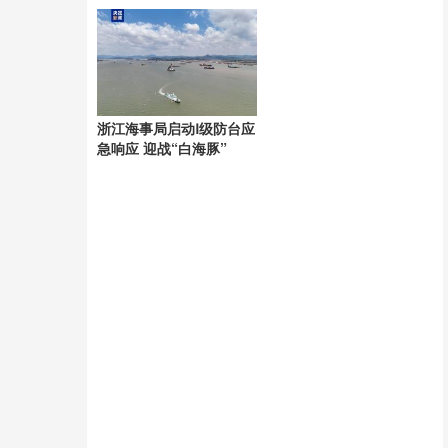
具极端性
浙江海事局启动Ⅰ级防台应
急响应 迎战“白海豚”