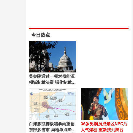
今日热点
美参院通过一项对俄能源
领域制裁法案 强化制裁措
施
白海豚或携极端暴雨重创
36岁男演员成景区NPC后
东部多省市 局地单点降水
人气爆棚 重新找到舞台