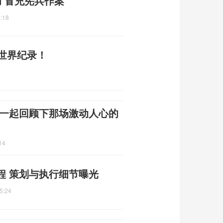
 冒充宪兵作案
:18
斯世界纪录！
 一起回顾下那场激动人心的
14
程 策划与执行细节曝光
5:24