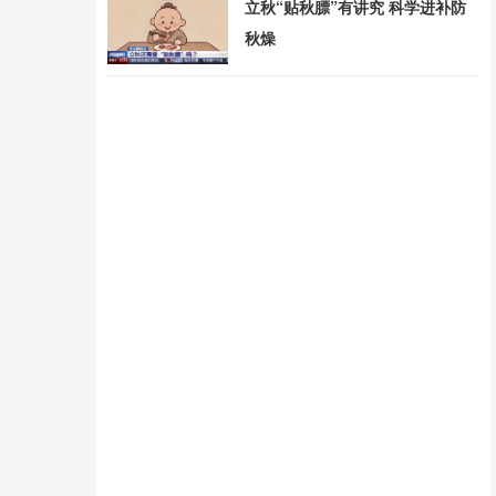
立秋“贴秋膘”有讲究 科学进补防
秋燥