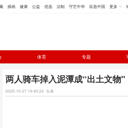
藏
插画
健康
公益
优选
法制
守艺中华
应急中国
更多
会
体育
专题
两人骑车掉入泥潭成“出土文物"
2025-10-27 19:40:24
头条