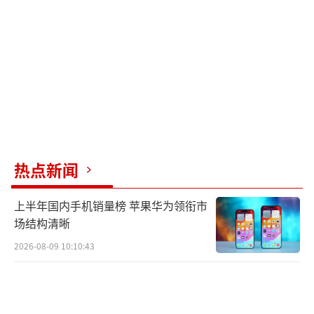
有所改善。记者在采访中发现，低总价、配套
更加成熟的小户型和改善型住房成为不少购房
人的首选，新房和二手房的供需结构发生了深
刻变化。在北京，100平方米左右的新房以及交
通便捷、配套完善的二居小户型看房量和交易
量都有明显增加。广州则针对刚性和改善性住
房需求，拓宽了公积金支付首付款政策的使用
热点新闻
范围。
上半年国内手机销量榜 苹果华为领衔市
住房城乡建设部门最新网签数据显示，1-9
场结构清晰
月全国二手房成交5.58亿平方米，同比增长6.
2026-08-09 10:10:43
2%。全国一二手房交易总面积为12.16亿平方
米，与去年同期基本持平。但二手房占比持续
提升，反映出总需求并未减少，而是交易结构