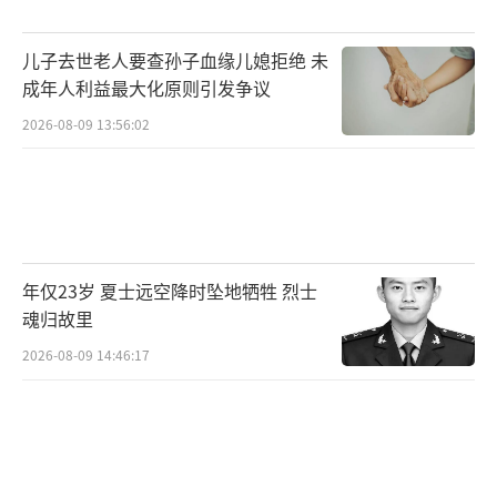
发生变化。浙江工业大学中国住房和房地产研
究院院长虞晓芬认为，我国房地产市场的供求
儿子去世老人要查孙子血缘儿媳拒绝 未
关系已经发生重大变化，未来各地二手房交易
成年人利益最大化原则引发争议
占比还会进一步提高。
2026-08-09 13:56:02
十月份以来，土地市场的热度也在回升，
尤其是热点城市核心区域的优质地块成为房企
聚焦的重点。合肥、成都、杭州等城市的核心
地块均成功出让。中指研究院华东大区常务副
年仅23岁 夏士远空降时坠地牺牲 烈士
总经理高院生表示，这种现象与政府推地特征
魂归故里
吻合，有助于吸引房企拿地的信心。今年前9个
2026-08-09 14:46:17
月，全国排名前100的房企拿地总额为7278亿
元，同比增长36.7%。上海易居房地产研究院
副院长严跃进认为，土地市场的积极表现将为
后续“好房子”项目的供应提供良好基础。