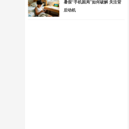
暑假“手机困局”如何破解 关注背
后动机