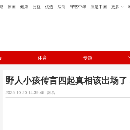
藏
插画
健康
公益
优选
法制
守艺中华
应急中国
更多
会
体育
专题
野人小孩传言四起真相该出场了
2025-10-20 14:39:45
网易