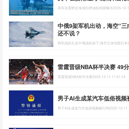
美军在委附近海域扣押油轮画面曝光
2025-12-1
中俄9架军机出动，海空“三
还不说？
韩军战机礼送中俄战机南下,海空立体包围日本
雷霆晋级NBA杯半决赛 49
雷霆晋级NBA杯半决赛
2025-12-11 11:41:14
男子AI生成某汽车低俗视频
男子AI生成某汽车低俗视频被行拘
2025-12-11 