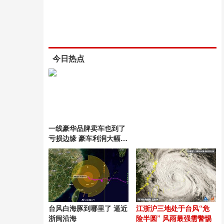
今日热点
一线豪华品牌卖车也到了
亏损边缘 豪车利润大幅缩
水
台风白海豚到哪里了 逼近
江浙沪三地处于台风“危
浙闽沿海
险半圆” 风雨最强需警惕