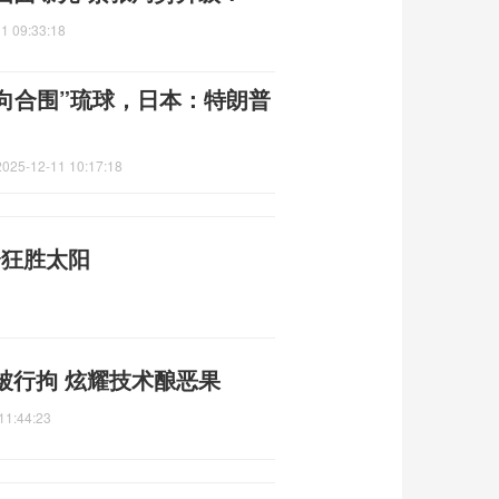
1 09:33:18
向合围”琉球，日本：特朗普
2025-12-11 10:17:18
分狂胜太阳
被行拘 炫耀技术酿恶果
11:44:23