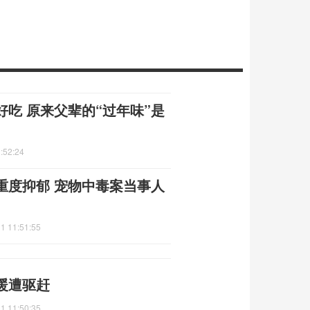
吃 原来父辈的“过年味”是
:52:24
重度抑郁 宠物中毒案当事人
1 11:51:55
暖遭驱赶
1 11:50:35