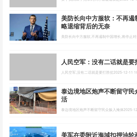
美防长向中方服软：不再遏
略退缩背后的无奈
美防长向中方服软,不再遏制中国增长,将停止对
人民空军：没有二话就是要
人民空军,没有二话就是要打胜仗
2025-12-11 1
泰边境地区炮声不断留守民
活
泰边境地区炮声不断留守民众躲入掩体
2025-12
美军在委附近海域扣押油轮