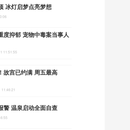
顶 冰灯启梦点亮梦想
0:06
重度抑郁 宠物中毒案当事人
1 11:51:55
！故宫已约满 周五最高
 11:46:21
报警 温泉启动全面自查
46:55