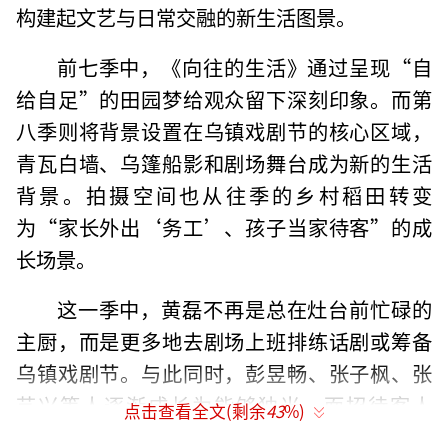
构建起文艺与日常交融的新生活图景。
前七季中，《向往的生活》通过呈现“自
给自足”的田园梦给观众留下深刻印象。而第
八季则将背景设置在乌镇戏剧节的核心区域，
青瓦白墙、乌篷船影和剧场舞台成为新的生活
背景。拍摄空间也从往季的乡村稻田转变
为“家长外出‘务工’、孩子当家待客”的成
长场景。
这一季中，黄磊不再是总在灶台前忙碌的
主厨，而是更多地去剧场上班排练话剧或筹备
乌镇戏剧节。与此同时，彭昱畅、张子枫、张
艺兴等人逐渐成长为能够独当一面招待客人
点击查看全文(剩余
43
%)
的“主心骨”。