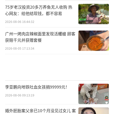
75岁老汉投资20多万养鱼无人收购 热
心网友：给他结现钱，都不容易
2026-08-06 16:44:32
广州一烤肉店辣椒面里发现活蠼螋 顾客
获赔千元并获赠套餐
2026-08-05 17:13:34
李亚鹏向地铁吐血女孩捐99999元！
2026-08-06 09:13:19
婚外胚胎案父亲已10个月没见过女儿 案