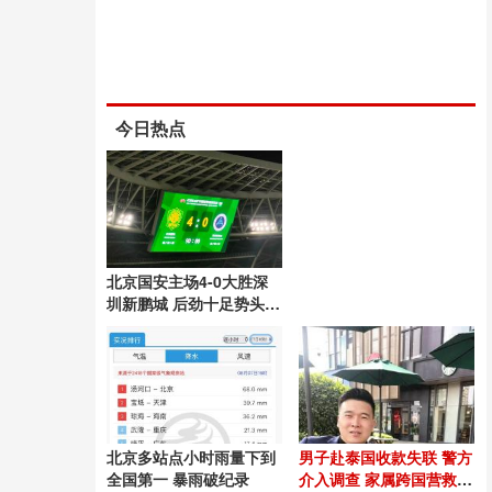
今日热点
北京国安主场4-0大胜深
圳新鹏城 后劲十足势头良
好
北京多站点小时雨量下到
男子赴泰国收款失联 警方
全国第一 暴雨破纪录
介入调查 家属跨国营救54