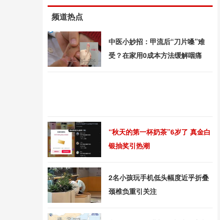
频道热点
中医小妙招：甲流后“刀片嗓”难
受？在家用0成本方法缓解咽痛
“秋天的第一杯奶茶”6岁了 真金白
银抽奖引热潮
2名小孩玩手机低头幅度近乎折叠
颈椎负重引关注