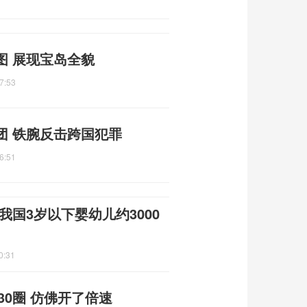
图 展现宝岛全貌
7:53
团 铁腕反击跨国犯罪
6:51
我国3岁以下婴幼儿约3000
0:31
30圈 仿佛开了倍速