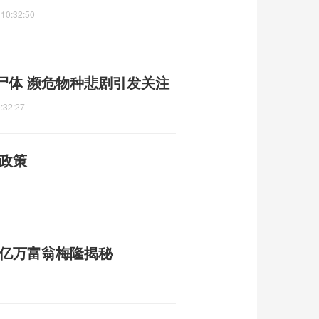
 10:32:50
尸体 濒危物种悲剧引发关注
:32:27
育政策
 亿万富翁梅隆揭秘