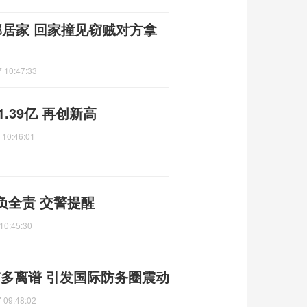
邻居家 回家撞见窃贼对方拿
 10:47:33
.39亿 再创新高
 10:46:01
负全责 交警提醒
10:45:30
有多离谱 引发国际防务圈震动
 09:48:02