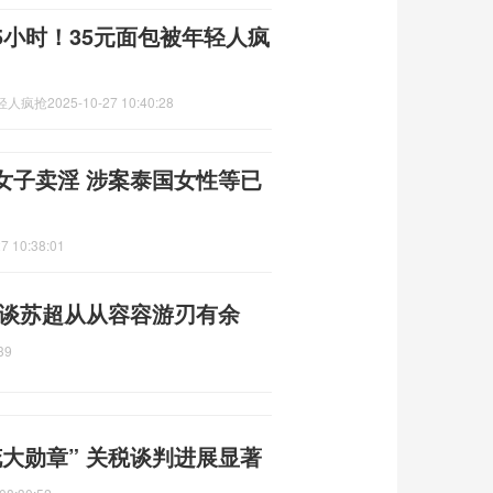
小时！35元面包被年轻人疯
轻人疯抢
2025-10-27 10:40:28
女子卖淫 涉案泰国女性等已
7 10:38:01
 谈苏超从从容容游刃有余
39
大勋章” 关税谈判进展显著