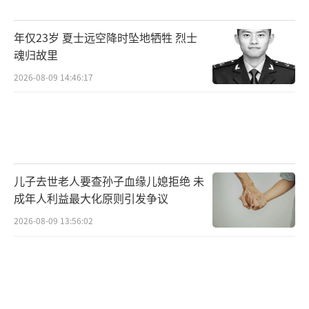
药大学全国重点学科骨科实验室主任、中医骨
伤科学学术方向带头人，国家自然科学基金课
年仅23岁 夏士远空降时坠地牺牲 烈士
题评审专家，多本中文核心及SCI杂志审稿专
魂归故里
家。至今已有超过2000台关节置换的手术经
2026-08-09 14:46:17
验。
（责任编辑：zx0176）
儿子去世老人要查孙子血缘儿媳拒绝 未
成年人利益最大化原则引发争议
2026-08-09 13:56:02