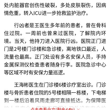
处内脏器官创伤性破裂，多处皮肤裂伤，因病
情危重，转入ICU进一步抢救监护治疗。
行凶者是王医生多年前的患者，曾在骨科
住过院。一周前也曾来过医院，了解院内环
境。当天，他持刀进入医院行凶。医院正门进
门是2号楼门诊楼和急诊楼，离地铁口最近，人
流量也最高。正门处设有多名安保人员，手持
金属探测仪检查患者随身行李。医院急诊中心
等区域不时有安保力量巡逻。
王海彬医生在门诊楼6楼诊疗室出诊。门诊
楼与骨折患者住院的5号楼相隔一栋楼，下电梯
到一楼后沿着风雨走廊可直接抵达。为保障医
护人员安全，医院在正门入口处设有安全检
点击查看全文(剩余
64
%)