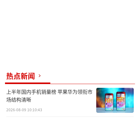
根据医院公示栏介绍，王海彬医生是该院
人工关节与髋关节专科的科室负责人，科室承
担本科生、硕博研究生、规培医生、进修医师
的教学培养工作。该科室可追溯至上世纪80年
代，作为广州中医药大学髋关节研究中心和华
南地区人工关节置换技术培训基地，科室髋、
膝关节置换手术量长期位居华南地区前列。其
热点新闻
中不乏大量手术难度大、技术要求高的复杂病
例，是目前国内开展髋关节手术数量最多、治
上半年国内手机销量榜 苹果华为领衔市
疗手段最丰富的科室之一。
场结构清晰
2026-08-09 10:10:43
王海彬出生于1971年4月，博士，博士后，
博导，为该院骨科主任中医师。专注中医药基
础研究与临床应用研究30余年，兼任广州中医