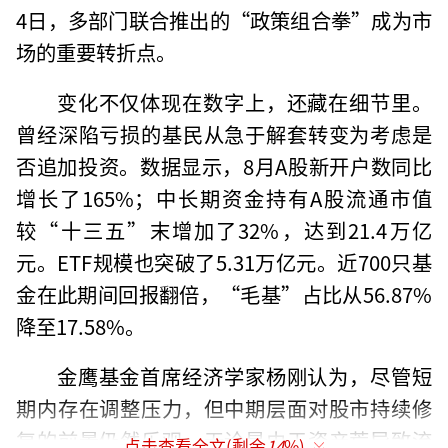
4日，多部门联合推出的“政策组合拳”成为市
场的重要转折点。
变化不仅体现在数字上，还藏在细节里。
曾经深陷亏损的基民从急于解套转变为考虑是
否追加投资。数据显示，8月A股新开户数同比
增长了165%；中长期资金持有A股流通市值
较“十三五”末增加了32%，达到21.4万亿
元。ETF规模也突破了5.31万亿元。近700只基
金在此期间回报翻倍，“毛基”占比从56.87%
降至17.58%。
金鹰基金首席经济学家杨刚认为，尽管短
期内存在调整压力，但中期层面对股市持续修
复的前景仍然乐观。无论是由于资产荒导致流
点击查看全文(剩余
14
%)