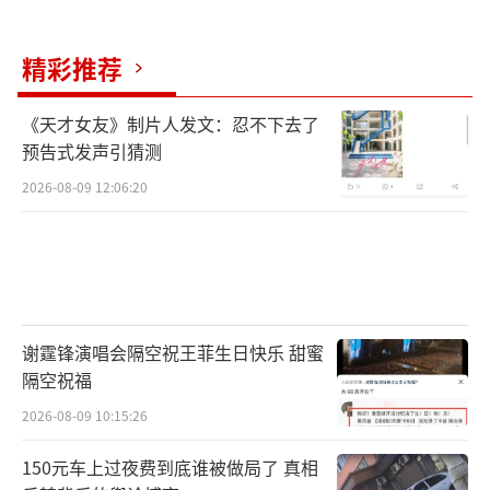
士则认为对刘某的判罚太轻，希望二审法院能
够加重量刑。北京市京师(郑州)律师事务所商业
精彩推荐
刑事法律事务部主任秦明律师表示，根据“上
诉不加刑原则”，除非是二审法院将本案发回
《天才女友》制片人发文：忍不下去了
重审且有新的犯罪事实并经公诉机关补充起
预告式发声引猜测
诉，否则第二审人民法院不得加重被告人的刑
2026-08-09 12:06:20
罚。
白女士代理律师称，接下来他和白女士将
与合议庭保持联系，递交代理意见，并根据二
审结果调整后续维权方式。
谢霆锋演唱会隔空祝王菲生日快乐 甜蜜
隔空祝福
此外，据一审判决书，除琪琪外，另外三
2026-08-09 10:15:26
名与涉案人员共同生活的未成年小孩也遭遇不
同程度虐待。莆田市妇联表示，这三名未成年
150元车上过夜费到底谁被做局了 真相