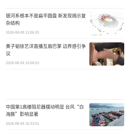
银河系根本不是扁平圆盘 新发现揭示复
杂结构
2026-08-09 12:06:35
黄子韬徐艺洋直播互扇巴掌 边界感引争
议
2026-08-09 10:06:53
中国第1高楼阻尼器摆动明显 台风“白
海豚”影响显著
2026-08-09 16:33:31