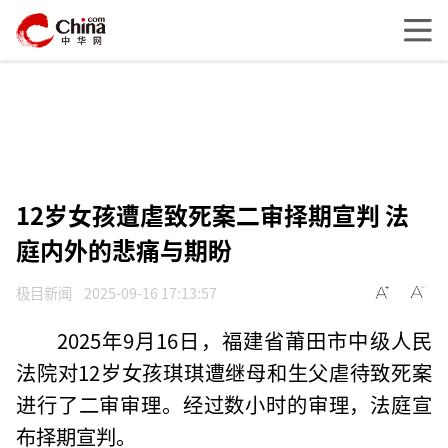
12岁女孩遭虐致死案二审择期宣判 法
庭内外的悲痛与期盼
极目新闻
2025-09-16 17:13:57
2025年9月16日，福建省莆田市中级人民
法院对12岁女孩琪琪遭继母和生父虐待致死案
进行了二审审理。经过数小时的审理，法庭宣
布择期宣判。