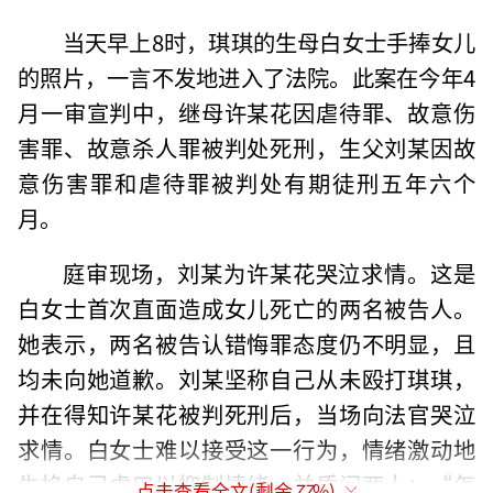
当天早上8时，琪琪的生母白女士手捧女儿
的照片，一言不发地进入了法院。此案在今年4
月一审宣判中，继母许某花因虐待罪、故意伤
害罪、故意杀人罪被判处死刑，生父刘某因故
意伤害罪和虐待罪被判处有期徒刑五年六个
月。
庭审现场，刘某为许某花哭泣求情。这是
白女士首次直面造成女儿死亡的两名被告人。
她表示，两名被告认错悔罪态度仍不明显，且
均未向她道歉。刘某坚称自己从未殴打琪琪，
并在得知许某花被判死刑后，当场向法官哭泣
求情。白女士难以接受这一行为，情绪激动地
生掐自己虎口以抑制情绪，并质问两人：“怎
点击查看全文(剩余
77
%)