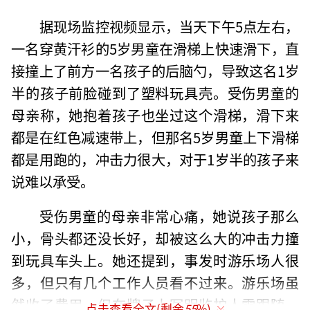
据现场监控视频显示，当天下午5点左右，
一名穿黄汗衫的5岁男童在滑梯上快速滑下，直
接撞上了前方一名孩子的后脑勺，导致这名1岁
半的孩子前脸碰到了塑料玩具壳。受伤男童的
母亲称，她抱着孩子也坐过这个滑梯，滑下来
都是在红色减速带上，但那名5岁男童上下滑梯
都是用跑的，冲击力很大，对于1岁半的孩子来
说难以承受。
受伤男童的母亲非常心痛，她说孩子那么
小，骨头都还没长好，却被这么大的冲击力撞
到玩具车头上。她还提到，事发时游乐场人很
多，但只有几个工作人员看不过来。游乐场虽
然收了费用，但在牌子上写明监护人需跟随，
点击查看全文(剩余
55
%)