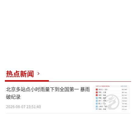
辖区警方证实了这一警情，并建议双方通
过法律途径解决。民警查看了游乐场监控，确
认了受伤情况。他认为两个都是年龄不大的小
男孩，家长没有照顾好，需要承担相应的照顾
责任。无论伤情是否严重，5岁男童的家长都要
承担相应的治疗费用。警方否认了5岁男童家长
逃离派出所的说法，称双方协商不一致，可以
热点新闻
通过法院起诉解决。
（责任编辑：0764）
北京多站点小时雨量下到全国第一 暴雨
破纪录
2026-08-07 23:51:40