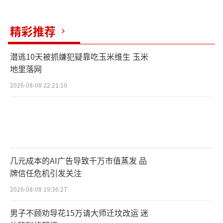
精彩推荐
潜逃10天被抓嫌犯疑靠吃玉米维生 玉米
地里落网
2026-08-08 22:21:10
几元成本的AI广告导致千万市值蒸发 品
牌信任危机引发关注
2026-08-08 19:36:27
男子不顾劝导花15万请大师迁坟改运 迷