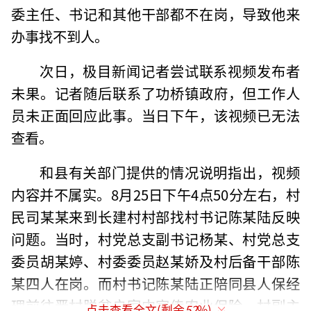
委主任、书记和其他干部都不在岗，导致他来
办事找不到人。
次日，极目新闻记者尝试联系视频发布者
未果。记者随后联系了功桥镇政府，但工作人
员未正面回应此事。当日下午，该视频已无法
查看。
和县有关部门提供的情况说明指出，视频
内容并不属实。8月25日下午4点50分左右，村
民司某某来到长建村村部找村书记陈某陆反映
问题。当时，村党总支副书记杨某、村党总支
委员胡某婷、村委委员赵某娇及村后备干部陈
某四人在岗。而村书记陈某陆正陪同县人保经
理前往晋村脱贫户家中宣传农业保险，村副主
点击查看全文(剩余
52
%)