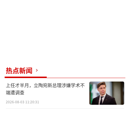
康，称赞其为“就业‘大户’有大格局”。15
年前，郑州富士康在一片枣林中起步；如今它
已成长为“超级工厂”，带动了超过200家相关
配套企业落户河南，推动当地电子信息产业融
入全球产业链。充足的人力资源是企业宝贵的
发展动力，建厂以来郑州富士康累计进出口额
约占河南省进出口总额的60%，这离不开中原
热点新闻
人才的巨大贡献。
（责任编辑：zx0176）
上任才半月，立陶宛新总理涉嫌学术不
端遭调查
2026-08-03 11:20:31