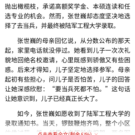
抛出橄榄枝，承诺高额奖学金、本硕连读和任
选专业的机会。然而，张世巍却态度坚决地选
择了去当兵，并最终被陆军工程大学录取。
张世巍的母亲回忆说，从分数公布的那天
起，家里电话就没停过。她看到儿子一次次礼
貌地回绝名校邀请，心里既感到骄傲又有些困
惑。后来才得知，儿子坚定地选择参军。母亲
起初有些担心，问儿子是否怕苦，儿子的回答
让她深感欣慰：“要当兵死都不怕。”这句话
让她意识到，儿子已经真正长大了。
如今，张世巍如愿收到了陆军工程大学的
录取通知书。当天，锣鼓鞭炮齐鸣，整个小区
仿佛过节一般，邻里乡亲都前来祝贺。两名军
点击查看全文(剩余
51
%)