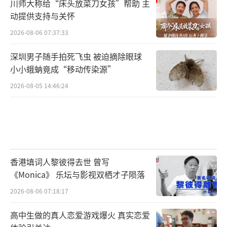
川师大称给“床头放菜刀女孩”帮助 主
动提供支持与关怀
2026-08-06 07:37:33
深圳男子随手拍死飞虫 被迫摘除眼球
小小蛾蚋竟成“移动传染源”
2026-08-05 14:46:24
香港填词人黎彼得去世 曾写
《Monica》 乐坛与影视双栖才子陨落
2026-08-06 07:18:17
高中生做的真人恋爱游戏爆火 真实恋爱