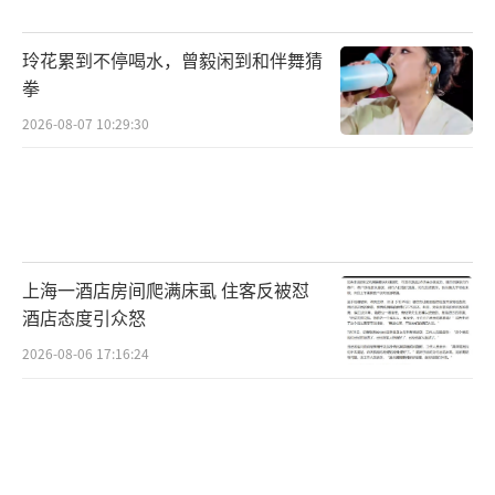
得突破时，美国各种限制，如今中国有了自己
玲花累到不停喝水，曾毅闲到和伴舞猜
的技术，美国马上放开销售。这种商业套路是
拳
为了重新占领中国市场，遏制国产芯片发展壮
2026-08-07 10:29:30
大。
除了GPU芯片的突破，中国在其他领域也
有不少惊喜。例如，DeepSeek通过算法创新达
到了甚至超越传统硬件提升算力的效果。清微
上海一酒店房间爬满床虱 住客反被怼
智能的可重构芯片从另一个路径解决问题，实
酒店态度引众怒
现了算力效率、可扩展性、并发能力和性价比
2026-08-06 17:16:24
的四大突破。这种多元化发展让中国在面对外
部限制时拥有了更多应对的“底牌”。
就在今天下午，黄仁勋在北京前门现身，