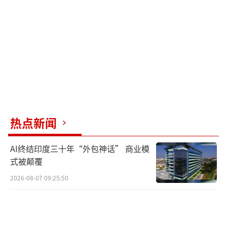
思元590等。这些厂商通过降价、生态兼容和锁
定大客户等方式，抢占市场。寒武纪2025年Q1
财报显示，季度营收暴增42.3倍，首次实现季
度盈利。
这些成果背后是中国运营商、智算中心以
及互联网大厂们的大力支持。美国和英伟达开
放H20芯片对华销售，很大程度上是担心失去
热点新闻
中国市场。如果黄仁勋不来中国“稳住局
AI终结印度三十年“外包神话” 商业模
面”，英伟达在中国市场的份额可能会被本土
式被颠覆
芯片厂商分走不少。
2026-08-07 09:25:50
然而，英伟达给中国的是H20芯片，并非
其最先进产品。美国在限制高科技产品对华出
口方面仍留有一手。以前中国在GPU领域未取