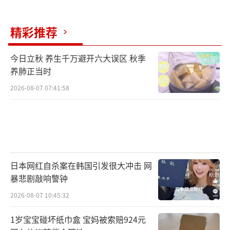
面对众多记者时表示，任何轻视华为和中国制
造能力的人都是非常天真的。中国不会天真，
精彩推荐
因为要赢得对手尊重，必须具备留在牌桌上的
实力。别总盯着黄仁勋的皮衣 中国AI芯片崛起
今日立秋 养生千万避开六大误区 秋季
引发关注！
（责任编辑：0882）
养肺正当时
2026-08-07 07:41:58
日本网红自杀案在韩国引发很大冲击 网
暴悲剧敲响警钟
2026-08-07 10:45:32
1岁宝宝碰坏纸巾盒 宝妈被索赔924元