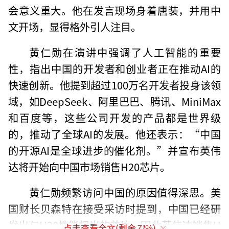
会意义重大。他在发言现场身着唐装，并用中
文开场，显得格外引人注目。
黄仁勋在演讲中强调了人工智能的重要
性，指出中国的开发者和创业者正在推动AI的
快速创新。他提到超过100万名开发者投身该领
域，如DeepSeek、阿里巴巴、腾讯、MiniMax
和百度等，这些公司开发的产品都是世界级
的，推动了全球AI的发展。他还表示：“中国
的开源AI是全球进步的催化剂。”并宣布英伟
达将开始向中国市场销售H20芯片。
黄仁勋频繁访问中国的原因值得深思。美
国财长贝森特在接受采访时提到，中国已经研
发出与H20性能相当的芯片，因此英伟达销售H
点击查看全文(剩余
71
%)