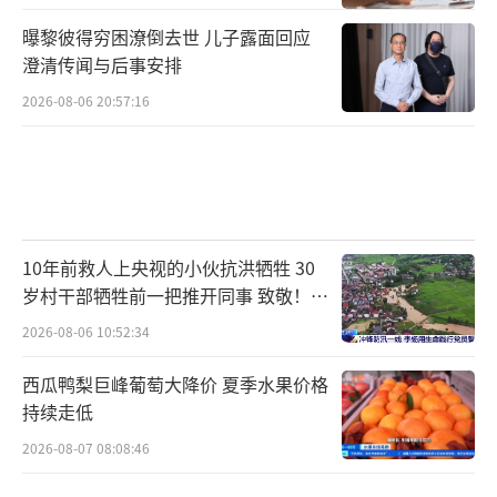
曝黎彼得穷困潦倒去世 儿子露面回应
澄清传闻与后事安排
2026-08-06 20:57:16
10年前救人上央视的小伙抗洪牺牲 30
岁村干部牺牲前一把推开同事 致敬！送
别！
2026-08-06 10:52:34
西瓜鸭梨巨峰葡萄大降价 夏季水果价格
持续走低
2026-08-07 08:08:46