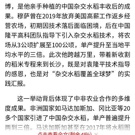
博，是他亲手种植的中国杂交水稻丰收后的成
果。穆萨曾在2019年放弃美国高薪工作返乡经
营农场，初期因技术落后面临困境，后在中国
隆平高科团队指导下引入杂交水稻技术，将农
场从3公顷扩展至100公顷，单产提升至当地平
均水平的三倍。此次他跨越万里，带着新收割
的稻米专程来到长沙，既是对袁隆平技术指导
的感恩，也是对“杂交水稻覆盖全球梦”的实
践汇报。
这一举动背后体现了中非农业合作的多维
度成果。非洲国家如马达加斯加、冈比亚等20
多个国家引进了中国杂交水稻，单产普遍提升
两到三倍。马达加斯加甚至在2017年将水稻图
点击查看全文(剩余
45
%)