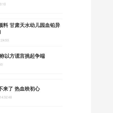
0:10
颜料 甘肃天水幼儿园血铅异
拘
:24:53
 称以方谎言挑起争端
50
不来了 热血映初心
14:32:48