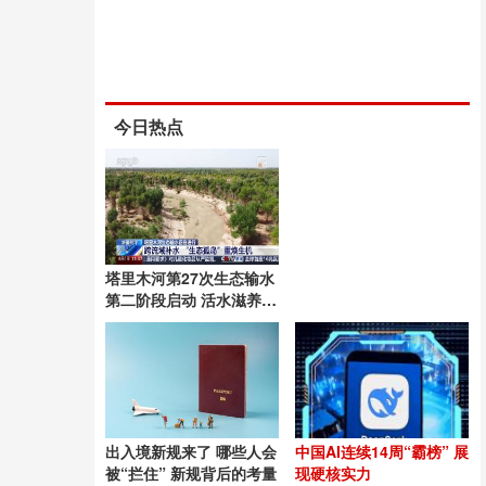
今日热点
塔里木河第27次生态输水
第二阶段启动 活水滋养绿
洲
出入境新规来了 哪些人会
中国AI连续14周“霸榜” 展
被“拦住” 新规背后的考量
现硬核实力