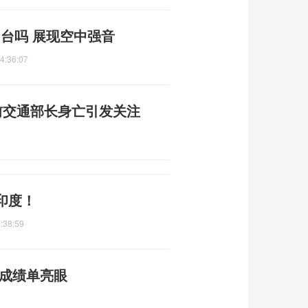
同台吗 展现空中强音
4:36:07
前交通部长身亡引发关注
印度！
:38:59
政成绩单亮眼