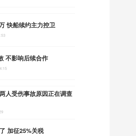
0万 快船续约主力控卫
:53
散 不影响后续合作
4:15
 两人受伤事故原因正在调查
29
了 加征25%关税