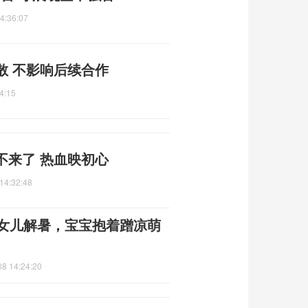
4:36:07
散 不影响后续合作
4:15
不来了 热血映初心
14:32:48
给女儿解暑，宝宝抱着蹭凉萌
08 14:24:20