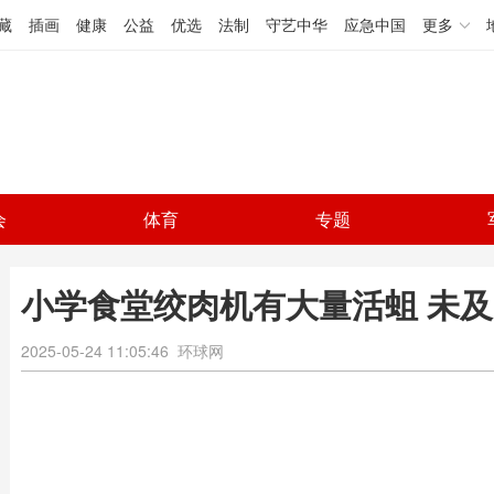
藏
插画
健康
公益
优选
法制
守艺中华
应急中国
更多
会
体育
专题
小学食堂绞肉机有大量活蛆 未
2025-05-24 11:05:46
环球网