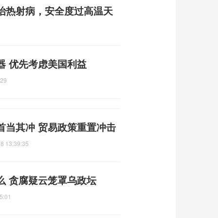
治热射病，安全度过高温天
器 优先考虑美国利益
:29
首当其冲 贸易政策重置冲击
8 13:39:35
么 贪腐疑云笼罩乌政坛
5:01