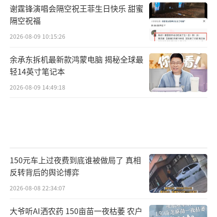
谢霆锋演唱会隔空祝王菲生日快乐 甜蜜
隔空祝福
2026-08-09 10:15:26
余承东拆机最新款鸿蒙电脑 揭秘全球最
轻14英寸笔记本
2026-08-09 14:49:18
150元车上过夜费到底谁被做局了 真相
反转背后的舆论博弈
2026-08-08 22:34:07
大爷听AI洒农药 150亩苗一夜枯萎 农户