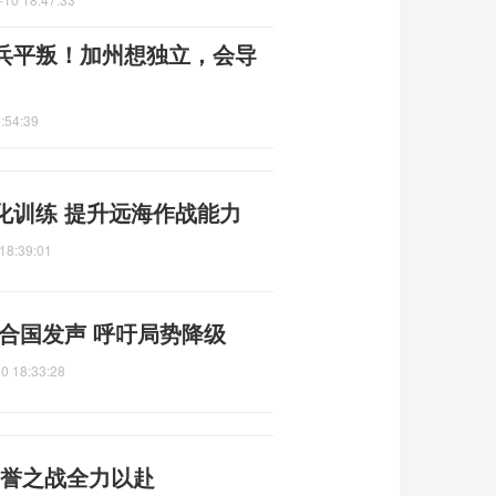
兵平叛！加州想独立，会导
:54:39
化训练 提升远海作战能力
18:39:01
合国发声 呼吁局势降级
0 18:33:28
荣誉之战全力以赴