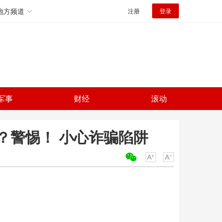
地方频道
注册
登录
军事
财经
滚动
？警惕！ 小心诈骗陷阱
关键词：