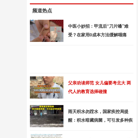
频道热点
中医小妙招：甲流后“刀片嗓”难
受？在家用0成本方法缓解咽痛
父亲劝读师范 女儿偏要考北大 两
代人的教育选择碰撞
雨天积水勿蹚水，国家疾控局提
醒：积水暗藏病菌，可引发多种疾
病