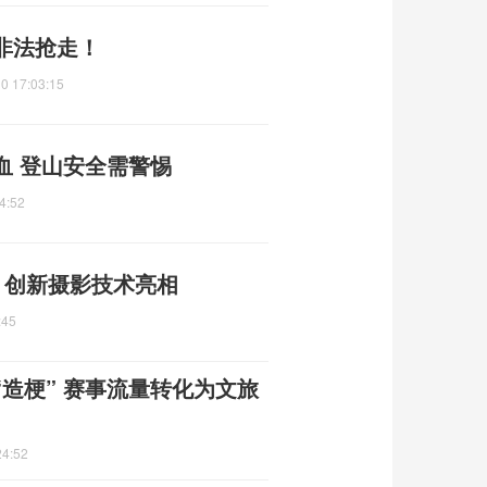
非法抢走！
0 17:03:15
血 登山安全需警惕
4:52
焦 创新摄影技术亮相
:45
造梗” 赛事流量转化为文旅
24:52