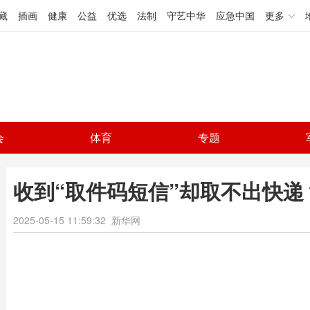
藏
插画
健康
公益
优选
法制
守艺中华
应急中国
更多
会
体育
专题
收到“取件码短信”却取不出快递
2025-05-15 11:59:32
新华网