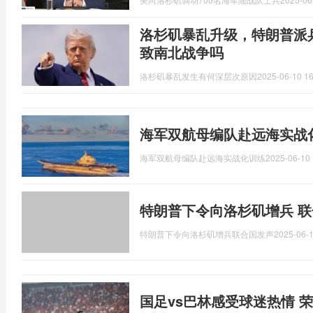
洛杉矶暴乱升级，特朗普派
致南北战争吗
洛杉矶暴乱发生有何深层次原因
2025-06-10 16
海军双航母编队赴远海实战
海军双航母编队赴远海实战化训练
2025-06-10 
特朗普下令向洛杉矶增兵 联
特朗普下令向洛杉矶增兵联合国发声
2025-06-1
国足vs巴林感受球迷热情 