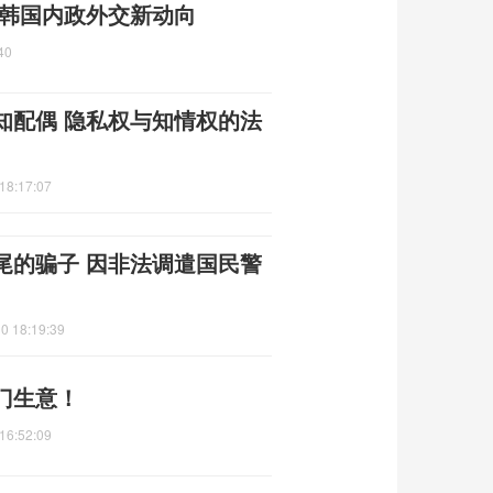
 韩国内政外交新动向
40
知配偶 隐私权与知情权的法
18:17:07
尾的骗子 因非法调遣国民警
0 18:19:39
门生意！
16:52:09