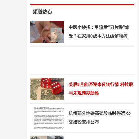
频道热点
中医小妙招：甲流后“刀片嗓”难
受？在家用0成本方法缓解咽痛
美股8月能否迎来反转行情 科技股
与乐观预期助推
杭州部分地铁高架段临时停运 公
交接驳安排公布