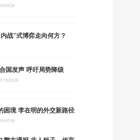
18:53:20
“内战”式博弈走向何方？
合国发声 呼吁局势降级
0 18:33:28
的困境 李在明的外交新路径
16:57:33
？警方通报 非人贩子，传言