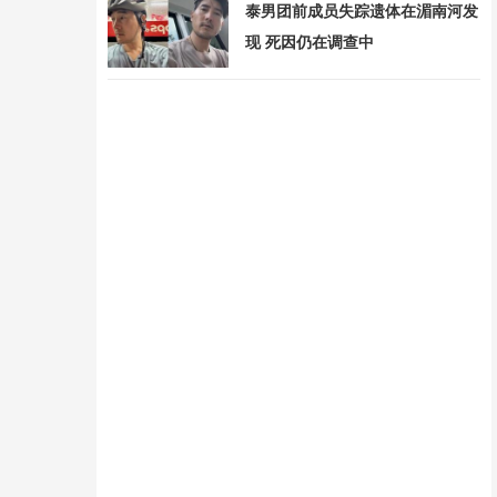
泰男团前成员失踪遗体在湄南河发
现 死因仍在调查中