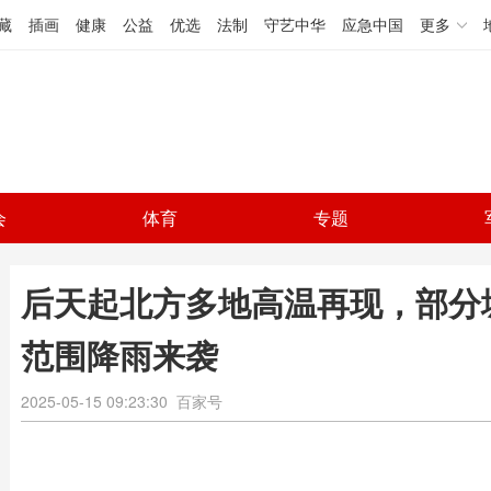
藏
插画
健康
公益
优选
法制
守艺中华
应急中国
更多
会
体育
专题
后天起北方多地高温再现，部分城
范围降雨来袭
2025-05-15 09:23:30
百家号