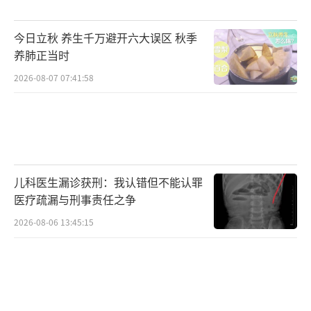
席。普雷沃斯特宣布致力于上世纪60年代第二
今日立秋 养生千万避开六大误区 秋季
次梵蒂冈大公会议确立的教会现代化改革，并
养肺正当时
认同方济各对人工智能的看法，认为人工智能
2026-08-07 07:41:58
是人类社会面临的主要问题之一。
（责任编辑：zha
ngxiaohua）
儿科医生漏诊获刑：我认错但不能认罪
医疗疏漏与刑事责任之争
2026-08-06 13:45:15