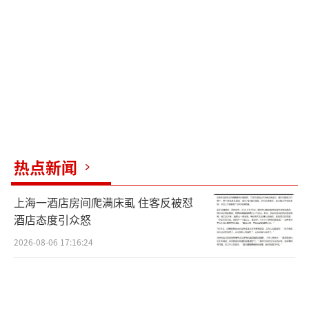
神学理念更偏向于进步派，但他也可能被说服
放弃前任教皇方济各的一些争议性决定。
普雷沃斯特在第四轮投票中当选教皇，速
度之快出乎外界意料。马达加斯加枢机主教德
西雷·萨拉哈扎纳透露，在最后一轮投票中，
普雷沃斯特得到了超过100名枢机主教的支持，
远超所需的89票。
热点新闻
普雷沃斯特决定将自己命名为利奥十四
上海一酒店房间爬满床虱 住客反被怼
世，可能延续方济各的一些重要政策，给予非
酒店态度引众怒
洲、亚洲和拉丁美洲等地的教会更大的发言
2026-08-06 17:16:24
权。方济各在2014年任命普雷沃斯特为秘鲁北
部城市奇克拉约主教，并在2023年将他调往梵
蒂冈担任主教部部长及圣座拉丁美洲委员会主