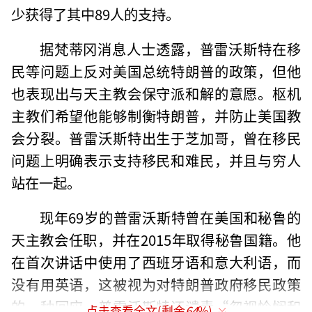
少获得了其中89人的支持。
据梵蒂冈消息人士透露，普雷沃斯特在移
民等问题上反对美国总统特朗普的政策，但他
也表现出与天主教会保守派和解的意愿。枢机
主教们希望他能够制衡特朗普，并防止美国教
会分裂。普雷沃斯特出生于芝加哥，曾在移民
问题上明确表示支持移民和难民，并且与穷人
站在一起。
现年69岁的普雷沃斯特曾在美国和秘鲁的
天主教会任职，并在2015年取得秘鲁国籍。他
在首次讲话中使用了西班牙语和意大利语，而
没有用英语，这被视为对特朗普政府移民政策
的一种回应。普雷沃斯特还谴责“忽视怜悯和
点击查看全文(剩余
64
%)