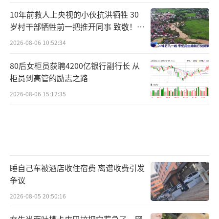
10年前救人上央视的小伙抗洪牺牲 30
岁村干部牺牲前一把推开同事 致敬！送
别！
2026-08-06 10:52:34
80后女柜员获聘4200亿银行副行长 从
柜员到高管的励志之路
2026-08-06 15:12:35
睡自己车被酒店收住宿费 离谱收费引发
争议
2026-08-05 20:50:16
女生当面吐槽卡皮巴拉把它惹急了，网