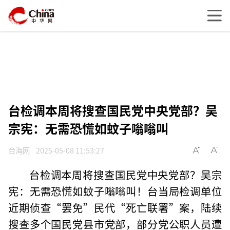
台检调本周将搜查国民党中央党部？吴
宗宪：无需恐慌如蚊子嗡嗡叫
台海网
2025-05-08 11:53:27
台检调本周将搜查国民党中央党部？吴宗
宪：无需恐慌如蚊子嗡嗡叫！台当局检调单位
近期侦查“罢免”民代“死亡联署”案，陆续
搜查多个国民党县市党部，部分党公职人员遭