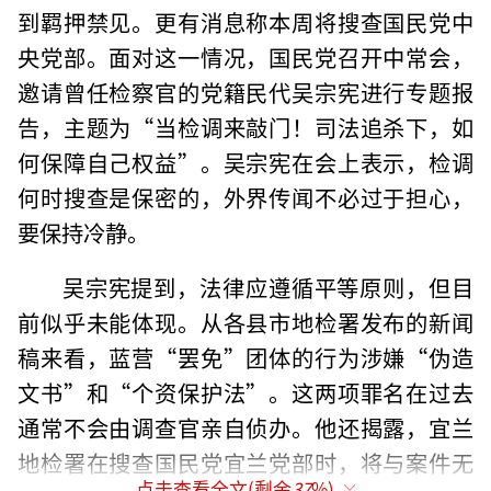
到羁押禁见。更有消息称本周将搜查国民党中
央党部。面对这一情况，国民党召开中常会，
邀请曾任检察官的党籍民代吴宗宪进行专题报
告，主题为“当检调来敲门！司法追杀下，如
何保障自己权益”。吴宗宪在会上表示，检调
何时搜查是保密的，外界传闻不必过于担心，
要保持冷静。
吴宗宪提到，法律应遵循平等原则，但目
前似乎未能体现。从各县市地检署发布的新闻
稿来看，蓝营“罢免”团体的行为涉嫌“伪造
文书”和“个资保护法”。这两项罪名在过去
通常不会由调查官亲自侦办。他还揭露，宜兰
地检署在搜查国民党宜兰党部时，将与案件无
点击查看全文(剩余
37
%)