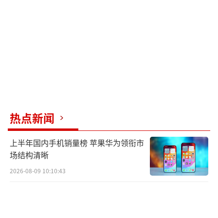
从机制上看，神经元组蛋白乙酰化修饰谱
的变化与支链氨基酸限制有关。阻断组蛋白去
乙酰化酶会消除支链氨基酸限制对促进摄食和
延长寿命的效果，表明表观遗传调控是其中的
核心机制。饥饿感通过利用组蛋白变体H3.3在
短期内增强摄食行为，长期饥饿则可能下调饥
饿调控阈值，从而产生延缓衰老的生物学效
热点新闻
益。
上半年国内手机销量榜 苹果华为领衔市
另一项研究也揭示了大脑对饥饿或饱腹感
场结构清晰
的感知如何驱动身体免疫细胞的变化。曼彻斯
2026-08-09 10:10:43
特大学的研究人员在《科学·免疫学》上发表
的一项研究改变了我们对禁食时免疫系统变化
的认识。该研究表明，大脑对饥饿或饱腹感的