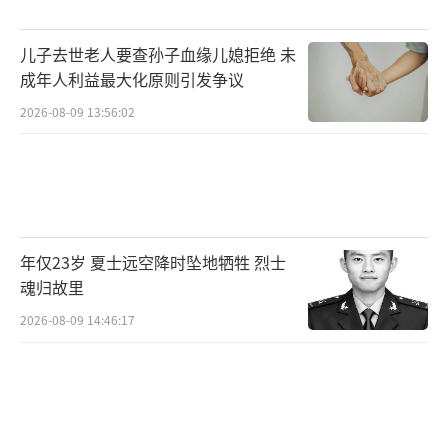
感知（而非实际进食或热量限制）足以驱动身
体免疫细胞的变化。这一发现颠覆了目前认为
儿子去世老人要查孙子血缘儿媳拒绝 未
免疫系统对禁食的反应仅仅因为营养缺乏的观
成年人利益最大化原则引发争议
点，突显了神经系统在其中的重要作用。通过
2026-08-09 13:56:02
展示大脑如何对免疫细胞施加自上而下的控
制，这项研究为治疗感染、炎症、代谢和精神
疾病开辟了潜在途径。
（责任编辑：0882）
年仅23岁 夏士远空降时坠地牺牲 烈士
魂归故里
2026-08-09 14:46:17