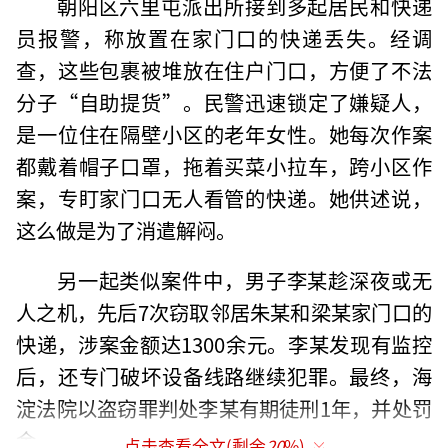
朝阳区六里屯派出所接到多起居民和快递
员报警，称放置在家门口的快递丢失。经调
查，这些包裹被堆放在住户门口，方便了不法
分子“自助提货”。民警迅速锁定了嫌疑人，
是一位住在隔壁小区的老年女性。她每次作案
都戴着帽子口罩，拖着买菜小拉车，跨小区作
案，专盯家门口无人看管的快递。她供述说，
这么做是为了消遣解闷。
另一起类似案件中，男子李某趁深夜或无
人之机，先后7次窃取邻居朱某和梁某家门口的
快递，涉案金额达1300余元。李某发现有监控
后，还专门破坏设备线路继续犯罪。最终，海
淀法院以盗窃罪判处李某有期徒刑1年，并处罚
金。
点击查看全文(剩余
20
%)