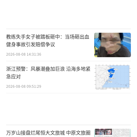
教练失手女子被踏板砸中：当场砸出血
健身事故引发赔偿争议
2026-08-08 14:31:36
浙江预警：风暴潮叠加巨浪 沿海多地紧
急应对
2026-08-08 09:51:29
万岁山接盘烂尾恒大文旅城 中原文旅圈