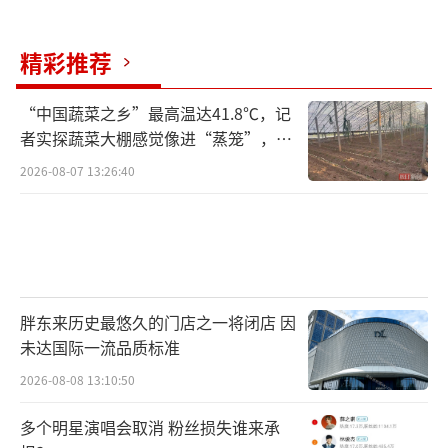
精彩推荐
“中国蔬菜之乡”最高温达41.8℃，记
者实探蔬菜大棚感觉像进“蒸笼”，有
村民称只能凌晨两点起来干活
2026-08-07 13:26:40
胖东来历史最悠久的门店之一将闭店 因
未达国际一流品质标准
2026-08-08 13:10:50
多个明星演唱会取消 粉丝损失谁来承