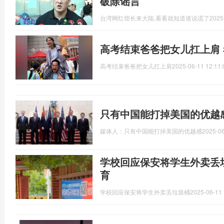
破除谣言
台湾网红馆长来大陆,看看就知道谁说谎了
2025
高考结束爸爸把女儿扛上肩
高考结束爸爸把女儿扛上肩
2025-06-11 12:11:
只有中国能打掉美国的优越
媒体人：只有中国能打掉美国的优越感
2025-06
学校回应保安将学生外卖丢
育
学校回应保安将学生外卖丢垃圾桶
2025-06-11 