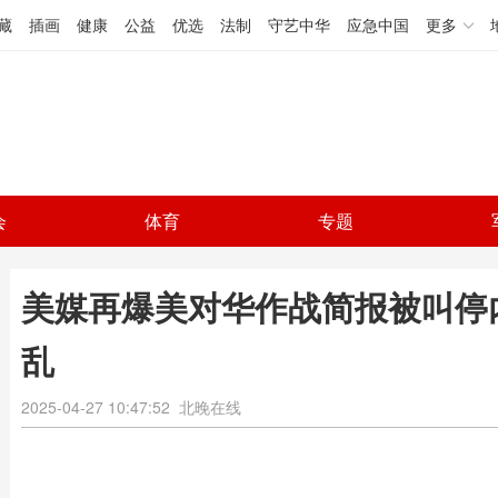
藏
插画
健康
公益
优选
法制
守艺中华
应急中国
更多
会
体育
专题
美媒再爆美对华作战简报被叫停
乱
2025-04-27 10:47:52
北晚在线