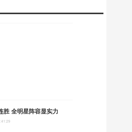
连胜 全明星阵容显实力
:41:29