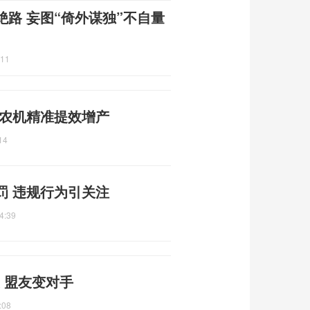
绝路 妄图“倚外谋独”不自量
:11
 农机精准提效增产
14
罚 违规行为引关注
4:39
 盟友变对手
:08