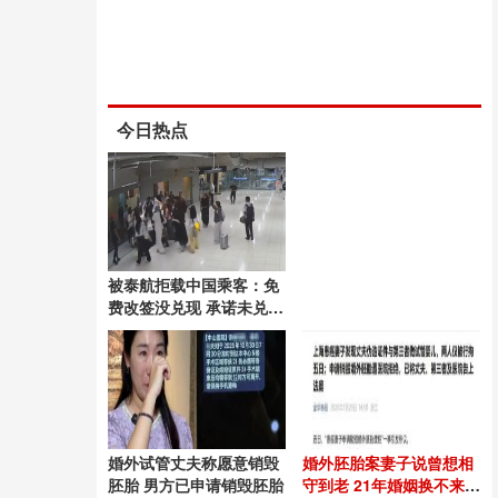
今日热点
被泰航拒载中国乘客：免
费改签没兑现 承诺未兑现
引发争议
婚外试管丈夫称愿意销毁
婚外胚胎案妻子说曾想相
胚胎 男方已申请销毁胚胎
守到老 21年婚姻换不来一