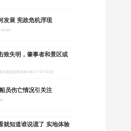
何发展 宪政危机浮现
:44:24
击致失明，肇事者和景区或
景区或需担责
2025-06-11 12:10:20
 船员伤亡情况引关注
43
看就知道谁说谎了 实地体验