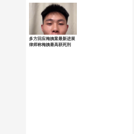
纸真实
多方回应梅姨案最新进展
律师称梅姨最高获死刑