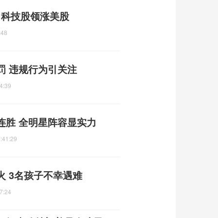
亿 科技股领涨美股
:48
罚 违规行为引关注
4:39
连胜 全明星阵容显实力
:41:29
 3名孩子不幸遇难
7:24