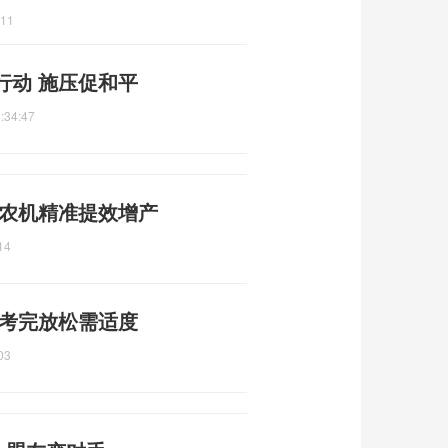
:11
行动 施压促和平
:34:47
 农机精准提效增产
14
 考完放松需适度
03