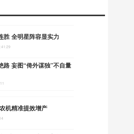
连胜 全明星阵容显实力
:41:29
绝路 妄图“倚外谋独”不自量
:11
 农机精准提效增产
14