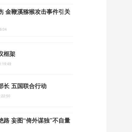
伤 金鞭溪猕猴攻击事件引关
6:04
议框架
1:19:49
部长 五国联合行动
:22:50
绝路 妄图“倚外谋独”不自量