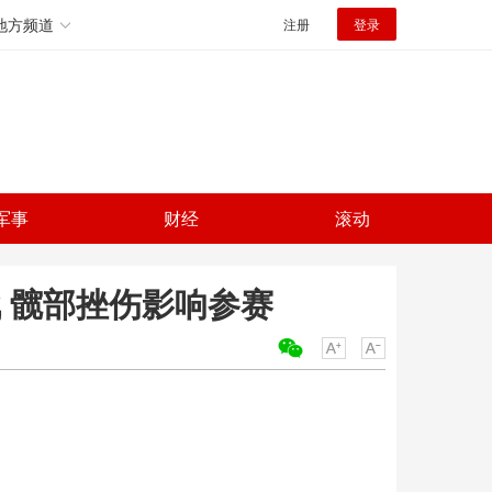
地方频道
注册
登录
军事
财经
滚动
 髋部挫伤影响参赛
关键词：