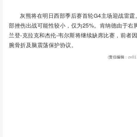
灰熊将在明日西部季后赛首轮G4主场迎战雷霆
部挫伤出战可能性较小，仅为25%。肯纳德由于右
兰登-克拉克和杰伦-韦尔斯将继续缺席比赛，前者
腕骨折及脑震荡保护协议。
(
责任编辑
：zx01