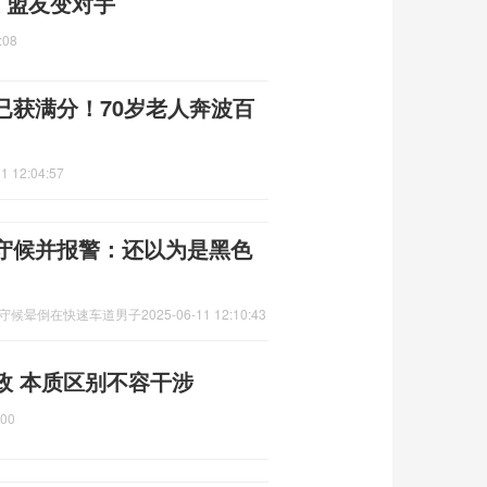
 盟友变对手
:08
已获满分！70岁老人奔波百
1 12:04:57
守候并报警：还以为是黑色
夜守候晕倒在快速车道男子
2025-06-11 12:10:43
政 本质区别不容干涉
:00