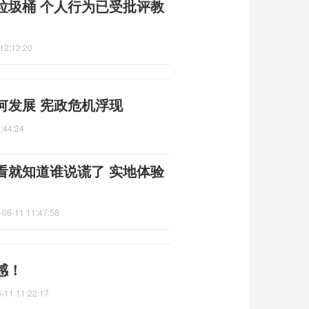
垃圾桶 个人行为已受批评教
12:12:20
何发展 宪政危机浮现
:44:24
看就知道谁说谎了 实地体验
-06-11 11:47:58
感！
-11 11:22:17