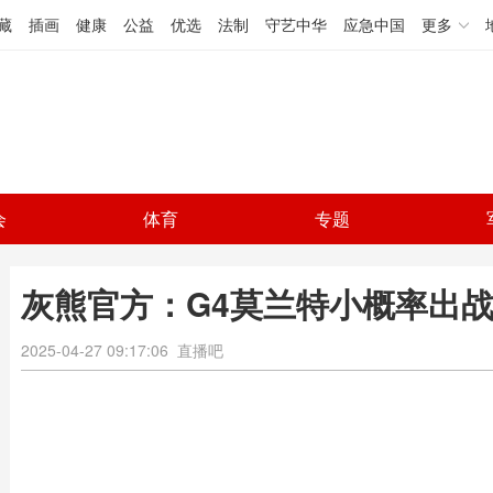
藏
插画
健康
公益
优选
法制
守艺中华
应急中国
更多
会
体育
专题
灰熊官方：G4莫兰特小概率出战
2025-04-27 09:17:06
直播吧