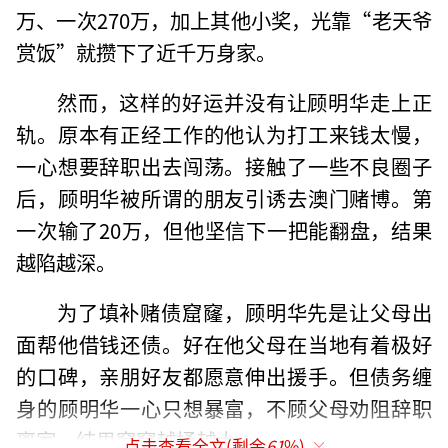
万、一次270万，加上其他小奖，光靠“老天爷
赏饭”就攒下了近千万身家。
然而，这样的好运并没有让顾明华走上正
轨。原本有正经工作的他认为打工来钱太慢，
一心想要辞职出去闯荡。接触了一些不良圈子
后，顾明华被所谓的朋友引诱去澳门赌博。第
一次输了20万，但他坚信下一把能翻盘，结果
越陷越深。
为了填补赌债窟窿，顾明华先是让父母出
面帮他借钱还债。好在他父母在当地有着极好
的口碑，亲朋好友都愿意伸出援手。但债务缠
身的顾明华一心只想暴富，不顾父母劝阻辞职
离家，结果窟窿越捅越大。
点击查看全文(剩余
61
%)