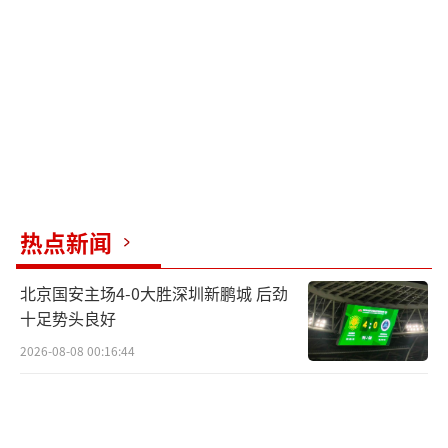
奖金被花光后，顾明华为维持现金流，以
投资展会为名骗取他人钱财，又以银行卡解冻
为由拖延还债，持续行骗，前后骗了10多个人
近400万，连亲戚的三套房都搭了进去。
今年2月19日，宝山警方在一处公寓房内将
顾明华抓获。被捕后，他在警车上睡了近段时
间以来最踏实的一个觉。顾明华依旧认为自己
热点新闻
具备还款能力，但自从2022年之后，他就再也
没有中过彩票，所谓的运气只眷顾了他一小段
北京国安主场4-0大胜深圳新鹏城 后劲
时间。
十足势头良好
2026-08-08 00:16:44
突然降临的财富如果没有足够的认知和定
力去驾驭，反而会变成“催命符”。人生没有
捷径，脚踏实地永远比投机取巧更靠谱。
（责任