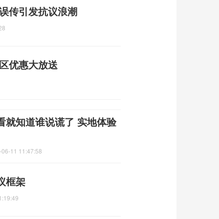
 误传引发抗议浪潮
28
景区优惠大放送
看就知道谁说谎了 实地体验
-06-11 11:47:58
议框架
1:19:49