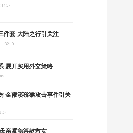
:14:07
三件套 大陆之行引关注
11:32:10
系 展开实用外交策略
:02
伤 金鞭溪猕猴攻击事件引关
6:04
 母亲紧急筹款救女