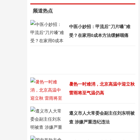
频道热点
中医小妙招：甲流后“刀片嗓”难
受？在家用0成本方法缓解咽痛
暑热一时难消，北京高温中迎立秋
雷雨将至气温仍高
遵义市人大常委会副主任刘东明被
查 涉嫌严重违纪违法