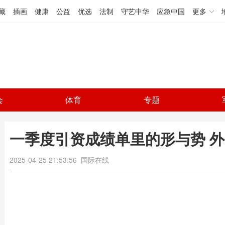
藏
插画
健康
公益
优选
法制
守艺中华
应急中国
更多
会
体育
专题
一季度引资成绩单里的形与势 
2025-04-25 21:53:56
国际在线