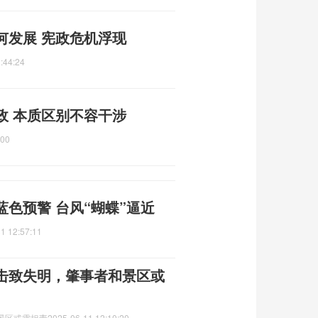
何发展 宪政危机浮现
:44:24
政 本质区别不容干涉
:00
色预警 台风“蝴蝶”逼近
1 12:57:11
击致失明，肇事者和景区或
景区或需担责
2025-06-11 12:10:20