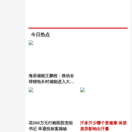
今日热点
海辰储能王鹏程：推动全
球锂电长时储能进入大规
模交付时代 菏泽基地率先
量产
花300万元行贿医院党组
汗多汗少哪个更健康 体质
书记 串通投标案揭秘
差异影响出汗量