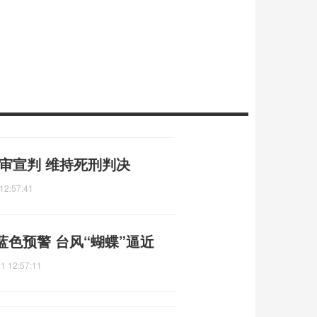
审宣判 维持死刑判决
12:57:41
色预警 台风“蝴蝶”逼近
1 12:57:11