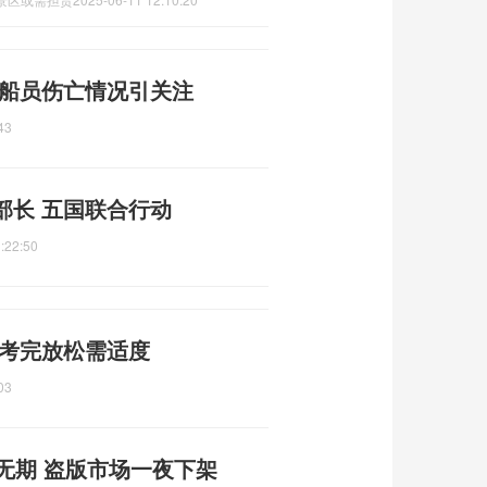
 船员伤亡情况引关注
43
部长 五国联合行动
:22:50
 考完放松需适度
03
判无期 盗版市场一夜下架